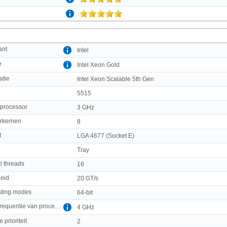
ant
Intel
e
Intel Xeon Gold
atie
Intel Xeon Scalable 5th Gen
l
5515
 processor
3 GHz
orkernen
8
t
LGA 4677 (Socket E)
g
Tray
l threads
16
heid
20 GT/s
ating modes
64-bit
Maximale turbofrequentie van processor
4 GHz
prioriteit
2