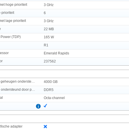
et hoge prioriteit
3 GHz
prioriteit
6
et lage prioriteit
3 GHz
e
22 MB
 Power (TDP)
165 W
R1
essor
Emerald Rapids
or
237562
Maximaal intern geheugen ondersteund door processor
4000 GB
Geheugentypen ondersteund door processor
DDR5
al
Octa-channel
fische adapter