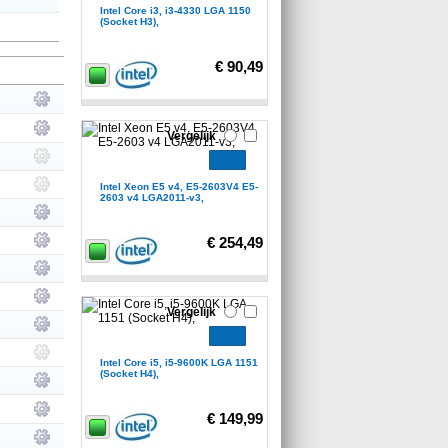
Intel Core i3, i3-4330 LGA 1150
(Socket H3),
€ 90,49
Vergelijk
Intel Xeon E5 v4, E5-2603V4 E5-
2603 v4 LGA2011-v3,
€ 254,49
Vergelijk
Intel Core i5, i5-9600K LGA 1151
(Socket H4),
€ 149,99