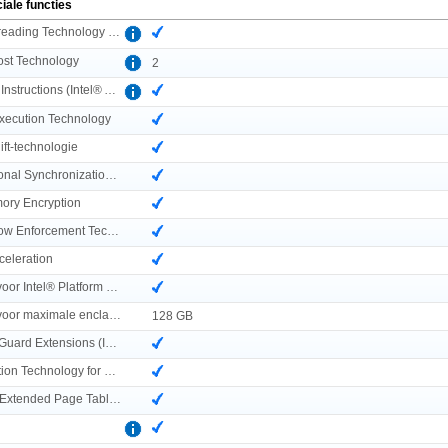
iale functies
Intel® Hyper Threading Technology (Intel® HT Technology)
ost Technology
2
Intel® AES New Instructions (Intel® AES-NI)
Execution Technology
ift-technologie
Intel® Transactional Synchronization Extensions
mory Encryption
Intel® Control-flow Enforcement Technology (CET)
celeration
Ondersteuning voor Intel® Platform Firmware Resilience
Ondersteuning voor maximale enclavegrootte voor Intel® SGX
128 GB
Intel® Software Guard Extensions (Intel® SGX)
Intel® Virtualization Technology for Directed I/O (VT-d)
Intel® VT-x with Extended Page Tables (EPT)
d