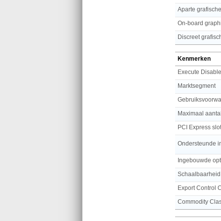
Aparte grafisch
On-board graph
Discreet grafis
Kenmerken
Execute Disable
Marktsegment
Gebruiksvoorw
Maximaal aantal
PCI Express slot
Ondersteunde in
Ingebouwde opt
Schaalbaarheid