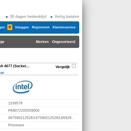
30 dagen bedenktijd
Veilig betalen
0
gen
Inloggen
Registreren
Klantenservice
ige
Merken
Ongesorteerd
Intel Xeon Gold, 5515 LGA 4677 (Socket E),
Vergelijk
sor
1539578
PK8072205559000
0675902125283;675902125283;8592978520403
Processor