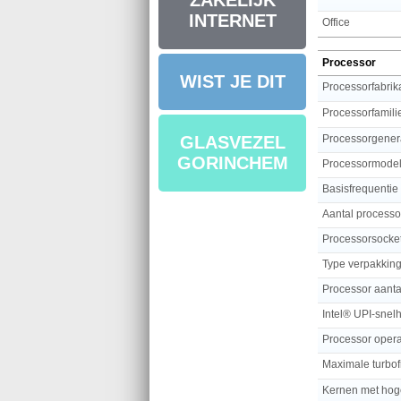
ZAKELIJK
INTERNET
Office
Processor
WIST JE DIT
Processorfabrik
Processorfamili
Processorgener
GLASVEZEL
GORINCHEM
Processormode
Basisfrequentie
Aantal process
Processorsocke
Type verpakkin
Processor aanta
Intel® UPI-snel
Processor oper
Kernen met hoge 