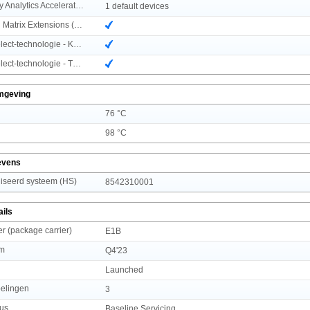
Intel® In-memory Analytics Accelerator (IAA)
1 default devices
Intel® Advanced Matrix Extensions (AMX)
Intel® Speed Select-technologie - Kernvermogen
Intel® Speed Select-technologie - Turbofrequentie
mgeving
76 °C
98 °C
evens
seerd systeem (HS)
8542310001
ails
r (package carrier)
E1B
um
Q4'23
Launched
pelingen
3
us
Baseline Servicing