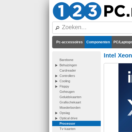
Pc-accessoires
Componenten
PC/Laptops
Intel Xeo
Barebone
Behuizingen
Cardreader
Controllers
Cooling
Floppy
Geheugen
Geluidskaarten
Grafischekaart
Moederborden
Opslag
Optical drive
Processor
Tv-kaarten