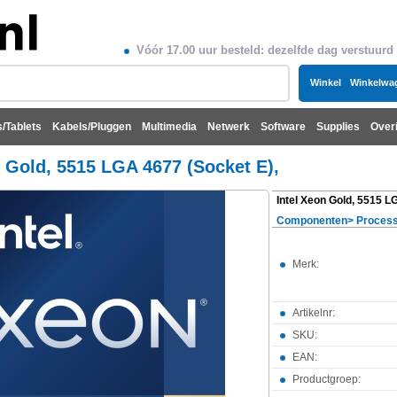
Vóór 17.00 uur besteld: dezelfde dag verstuurd
Winkel
Winkelwa
/Tablets
Kabels/Pluggen
Multimedia
Netwerk
Software
Supplies
Over
n Gold, 5515 LGA 4677 (Socket E),
Componenten
>
Proces
Merk:
Artikelnr:
SKU:
EAN:
Productgroep: