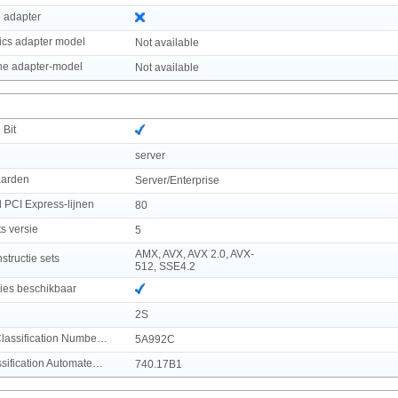
e adapter
ics adapter model
Not available
che adapter-model
Not available
 Bit
server
aarden
Server/Enterprise
 PCI Express-lijnen
80
s versie
5
AMX, AVX, AVX 2.0, AVX-
structie sets
512, SSE4.2
ies beschikbaar
2S
Export Control Classification Number (ECCN)
5A992C
Commodity Classification Automated Tracking System (CCATS)
740.17B1