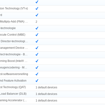
ation Technology (VT-x)
rd
AVX-512 Fused Multiply-Add (FMA) eenheden
2
-technologie
cute Control (MBE)
Intel® Resource Director-technologie (Intel® RDT)
Intel® Volume Management Device (VMD)
Intel® Speed Select-technologie - Basisfrequentie (Intel® SST-BF)
Intel® Deep Learning Boost (Intel® DL Boost) on CPU
Intel® totale geheugencodering - Meerdere sleutels
st-softwareversnelling
d Feature Activation
ist Technology (QAT)
1 default devices
 Load Balancer (DLB)
1 default devices
Intel® Data Streaming Accelerator (DSA)
1 default devices