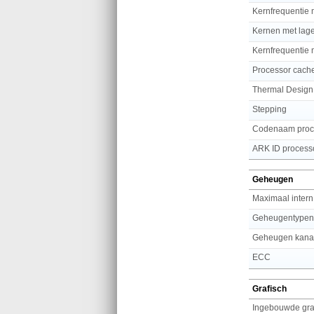
Kernfrequentie m
Kernen met lage 
Kernfrequentie m
Processor cach
Thermal Design
Stepping
Codenaam proc
ARK ID process
Geheugen
Geheugen kana
ECC
Grafisch
Ingebouwde gra