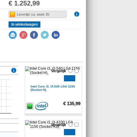
€ 1.252,99
Levertijd: ca. week 35
In winkelwagen
Vergelijk
Intel Core i3, i3-540 LGA 1156
(Socket H),
€ 135,99
Vergelijk