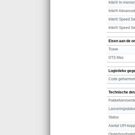
Eisen aan de o
Tcase
DTS Max
Logistieke geg
Code geharmoni
Technische det
Pakketvervoerde
Lanceringsdat
Status
Aantal UPI-kop
Onderhoudsstat