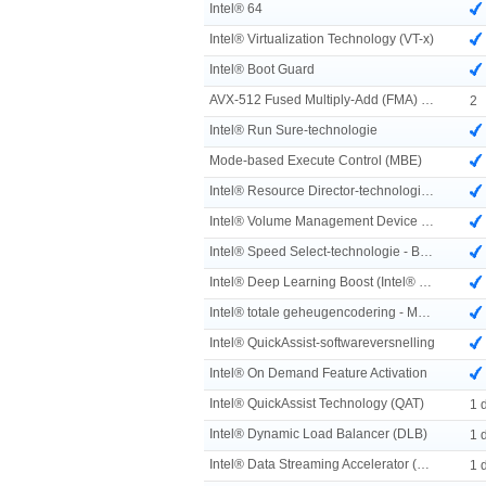
Intel® 64
Intel® Virtualization Technology (VT-x)
Intel® Boot Guard
AVX-512 Fused Multiply-Add (FMA) eenheden
2
Intel® Run Sure-technologie
Mode-based Execute Control (MBE)
Intel® Resource Director-technologie (Intel® RDT)
Intel® Volume Management Device (VMD)
Intel® Speed Select-technologie - Basisfrequentie (Intel® SST-BF)
Intel® Deep Learning Boost (Intel® DL Boost) on CPU
Intel® totale geheugencodering - Meerdere sleutels
Intel® QuickAssist-softwareversnelling
Intel® On Demand Feature Activation
Intel® QuickAssist Technology (QAT)
1 
Intel® Dynamic Load Balancer (DLB)
1 
Intel® Data Streaming Accelerator (DSA)
1 