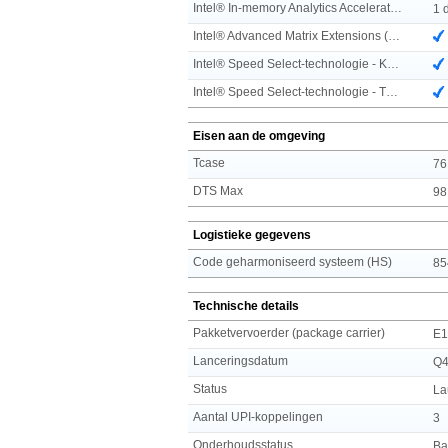
Intel® In-memory Analytics Accelerator (IAA)
1 
Intel® Advanced Matrix Extensions (AMX)
Intel® Speed Select-technologie - Kernvermogen
Intel® Speed Select-technologie - Turbofrequentie
Eisen aan de omgeving
Tcase
76
DTS Max
98
Logistieke gegevens
Code geharmoniseerd systeem (HS)
85
Technische details
Pakketvervoerder (package carrier)
E
Lanceringsdatum
Q4
Status
La
Aantal UPI-koppelingen
3
Onderhoudsstatus
Ba