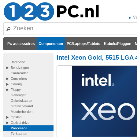
Vó
Pc-accessoires
Componenten
PC/Laptops/Tablets
Kabels/Pluggen
M
Intel Xeon Gold, 5515 LGA 
Barebone
Behuizingen
Cardreader
Controllers
Cooling
Floppy
Geheugen
Geluidskaarten
Grafischekaart
Moederborden
Opslag
Optical drive
Processor
Tv-kaarten