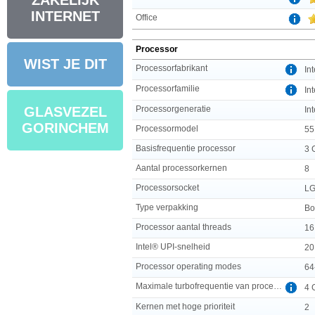
ZAKELIJK
INTERNET
Office
Processor
WIST JE DIT
Processorfabrikant
Int
Processorfamilie
In
Processorgeneratie
GLASVEZEL
In
GORINCHEM
Processormodel
55
Basisfrequentie processor
3 
Aantal processorkernen
8
Processorsocket
LG
Type verpakking
Bo
Processor aantal threads
16
Intel® UPI-snelheid
20
Processor operating modes
64
Maximale turbofrequentie van processor
4 
Kernen met hoge prioriteit
2