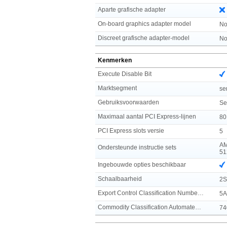
Aparte grafische adapter
On-board graphics adapter model
No
Discreet grafische adapter-model
No
Kenmerken
Execute Disable Bit
Marktsegment
se
Gebruiksvoorwaarden
Se
Maximaal aantal PCI Express-lijnen
80
PCI Express slots versie
5
AM
Ondersteunde instructie sets
51
Ingebouwde opties beschikbaar
Schaalbaarheid
2S
Export Control Classification Number (ECCN)
5A
Commodity Classification Automated Tracking System (CCATS)
74