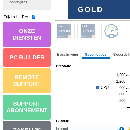
Voeding/PSU
Prijzen Inc. Btw :
ONZE
DIENSTEN
Beschrijving
Specificaties
Beoordeli
PC BUILDER
Prestatie
REMOTE
SUPPORT
SUPPORT
ABONNEMENT
Gebruik
Internet