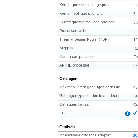
Kernfrequentie met hoge prioriteit
3 
Kernen met lage prioriteit
6
Kernfrequentie met lage prioriteit
3 
Processor cache
22
Thermal Design Power (TDP)
16
Stepping
R
Codenaam processor
Em
ARK ID processor
23
Geheugen
Maximaal intern geheugen ondersteund door processor
40
Geheugentypen ondersteund door processor
D
Geheugen kanaal
Oc
ECC
Grafisch
Ingebouwde grafische adapter