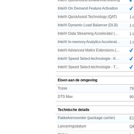
Intel® On Demand Feature Activation
Intel® QuickAssist Technology (QAT)
1 
Intel® Dynamic Load Balancer (DLB)
1 
Intel® Data Streaming Accelerator (DSA)
1 
Intel® In-memory Analytics Accelerator (IAA)
1 
Intel® Advanced Matrix Extensions (AMX)
Intel® Speed Select-technologie - Kernvermogen
Intel® Speed Select-technologie - Turbofrequentie
Eisen aan de omgeving
Tcase
79
DTS Max
90
Technische details
Pakketvervoerder (package carrier)
E
Lanceringsdatum
Q4