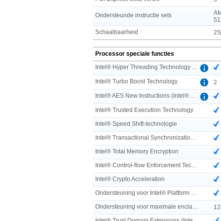
AM
Ondersteunde instructie sets
51
Schaalbaarheid
2S
Processor speciale functies
Intel® Hyper Threading Technology (Intel® HT Technology)
Intel® Turbo Boost Technology
2
Intel® AES New Instructions (Intel® AES-NI)
Intel® Trusted Execution Technology
Intel® Speed Shift-technologie
Intel® Transactional Synchronization Extensions
Intel® Total Memory Encryption
Intel® Control-flow Enforcement Technology (CET)
Intel® Crypto Acceleration
Ondersteuning voor Intel® Platform Firmware Resilience
Ondersteuning voor maximale enclavegrootte voor Intel® SGX
12
Intel® Trust Domain Extensions (Intel® TDX)