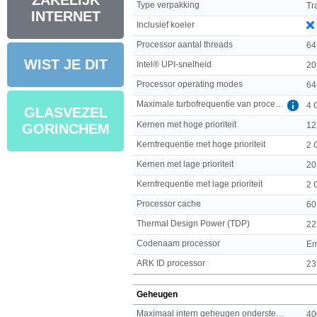
ZAKELIJK
Type verpakking
Tr
INTERNET
Inclusief koeler
Processor aantal threads
64
WIST JE DIT
Intel® UPI-snelheid
20
Processor operating modes
64
Maximale turbofrequentie van processor
4 
GLASVEZEL
Kernen met hoge prioriteit
12
GORINCHEM
Kernfrequentie met hoge prioriteit
2 
Kernen met lage prioriteit
20
Kernfrequentie met lage prioriteit
2 
Processor cache
60
Thermal Design Power (TDP)
22
Codenaam processor
Em
ARK ID processor
23
Geheugen
Maximaal intern geheugen ondersteund door processor
40