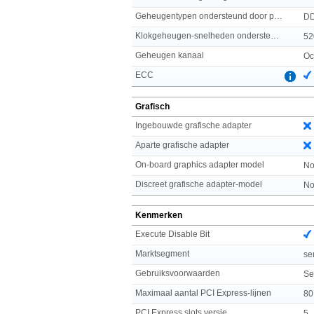
Geheugentypen ondersteund door processor
D
Klokgeheugen-snelheden ondersteund door processor
52
Geheugen kanaal
Oc
ECC
Grafisch
Ingebouwde grafische adapter
Aparte grafische adapter
On-board graphics adapter model
No
Discreet grafische adapter-model
No
Kenmerken
Execute Disable Bit
Marktsegment
se
Gebruiksvoorwaarden
Se
Maximaal aantal PCI Express-lijnen
80
PCI Express slots versie
5