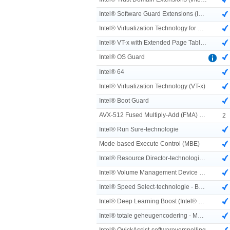
Intel® Software Guard Extensions (Intel® SGX)
Intel® Virtualization Technology for Directed I/O (VT-d)
Intel® VT-x with Extended Page Tables (EPT)
Intel® OS Guard
Intel® 64
Intel® Virtualization Technology (VT-x)
Intel® Boot Guard
AVX-512 Fused Multiply-Add (FMA) eenheden
2
Intel® Run Sure-technologie
Mode-based Execute Control (MBE)
Intel® Resource Director-technologie (Intel® RDT)
Intel® Volume Management Device (VMD)
Intel® Speed Select-technologie - Basisfrequentie (Intel® SST-BF)
Intel® Deep Learning Boost (Intel® DL Boost) on CPU
Intel® totale geheugencodering - Meerdere sleutels
Intel® QuickAssist-softwareversnelling