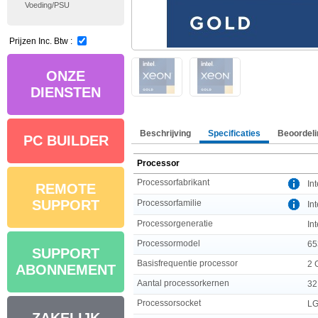
Voeding/PSU
Prijzen Inc. Btw :
ONZE
DIENSTEN
Beschrijving
Specificaties
Beoordeli
PC BUILDER
Processor
Processorfabrikant
Int
REMOTE
SUPPORT
Processorfamilie
In
Processorgeneratie
In
Processormodel
65
SUPPORT
Basisfrequentie processor
2 
ABONNEMENT
Aantal processorkernen
32
Processorsocket
LG