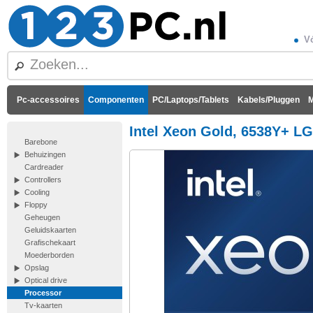
Vó
Pc-accessoires
Componenten
PC/Laptops/Tablets
Kabels/Pluggen
M
Intel Xeon Gold, 6538Y+ LG
Barebone
Behuizingen
Cardreader
Controllers
Cooling
Floppy
Geheugen
Geluidskaarten
Grafischekaart
Moederborden
Opslag
Optical drive
Processor
Tv-kaarten