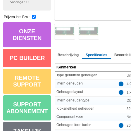
Voeding/PSU
Prijzen Inc. Btw :
ONZE
DIENSTEN
Beschrijving
Specificaties
Beoordeli
PC BUILDER
Kenmerken
Type gebufferd geheugen
Un
REMOTE
Intern geheugen
SUPPORT
4 
Geheugenlayout
1 
Intern geheugentype
D
SUPPORT
Kloksnelheid geheugen
32
ABONNEMENT
Component voor
No
Geheugen form factor
26