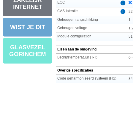
ZAKELIJK
ECC
INTERNET
CAS-latentie
22
Geheugen rangschikking
1
WIST JE DIT
Geheugen voltage
1.
Module configuration
51
GLASVEZEL
Eisen aan de omgeving
GORINCHEM
Bedrijfstemperatuur (T-T)
0 
Overige specificaties
Code geharmoniseerd systeem (HS)
84