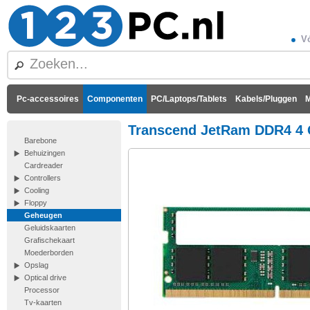
Vó
Pc-accessoires
Componenten
PC/Laptops/Tablets
Kabels/Pluggen
M
Transcend JetRam DDR4 4 
Barebone
Behuizingen
Cardreader
Controllers
Cooling
Floppy
Geheugen
Geluidskaarten
Grafischekaart
Moederborden
Opslag
Optical drive
Processor
Tv-kaarten