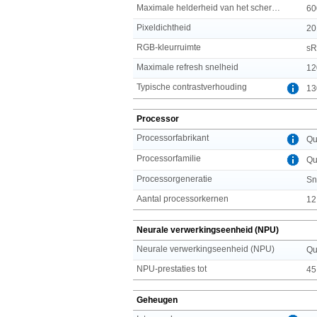
Maximale helderheid van het scherm (HDR)
60
Pixeldichtheid
20
RGB-kleurruimte
s
Maximale refresh snelheid
12
Typische contrastverhouding
13
Processor
Processorfabrikant
Qu
Processorfamilie
Qu
Processorgeneratie
Sn
Aantal processorkernen
12
Neurale verwerkingseenheid (NPU)
Neurale verwerkingseenheid (NPU)
Qu
NPU-prestaties tot
45
Geheugen