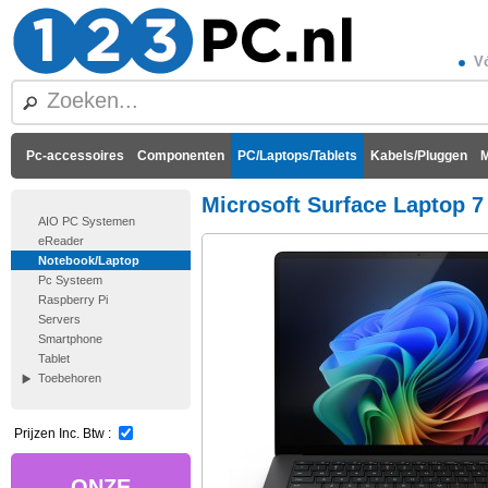
Vó
Pc-accessoires
Componenten
PC/Laptops/Tablets
Kabels/Pluggen
M
Microsoft Surface Laptop 7
AIO PC Systemen
eReader
Notebook/Laptop
Pc Systeem
Raspberry Pi
Servers
Smartphone
Tablet
Toebehoren
Prijzen Inc. Btw :
ONZE