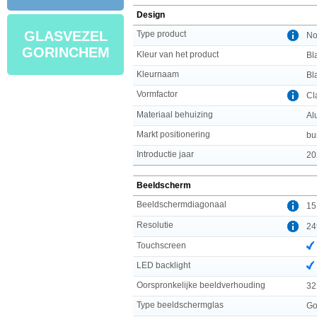
Design
GLASVEZEL
Type product
No
GORINCHEM
Kleur van het product
Bl
Kleurnaam
Bl
Vormfactor
Cl
Materiaal behuizing
Al
Markt positionering
bu
Introductie jaar
20
Beeldscherm
Beeldschermdiagonaal
15
Resolutie
24
Touchscreen
LED backlight
Oorspronkelijke beeldverhouding
32
Type beeldschermglas
Go