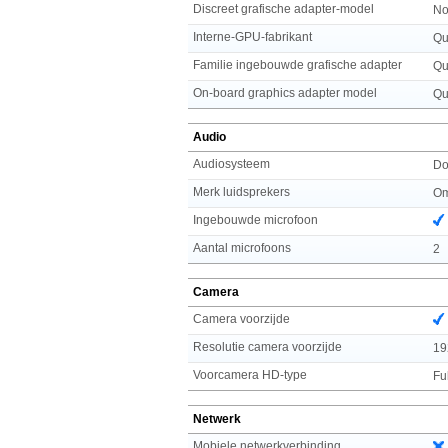
Discreet grafische adapter-model
No
Interne-GPU-fabrikant
Qu
Familie ingebouwde grafische adapter
Qu
On-board graphics adapter model
Qu
Audio
Audiosysteem
Do
Merk luidsprekers
Om
Ingebouwde microfoon
Aantal microfoons
2
Camera
Camera voorzijde
Resolutie camera voorzijde
19
Voorcamera HD-type
Fu
Netwerk
Mobiele netwerkverbinding