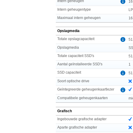
Intern geheugen
16
Intern geheugentype
L
Maximaal intern geheugen
16
Opslagmedia
Totale opslagcapaciteit
51
Opslagmedia
S
Totale capaciteit SSD's
51
Aantal geïnstalleerde SSD's
1
SSD capaciteit
51
Soort optische drive
Geïntegreerde geheugenkaartlezer
Compatibele geheugenkaarten
mi
Grafisch
Ingebouwde grafische adapter
Aparte grafische adapter