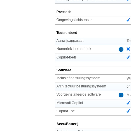
Prestatie
Omgevingslichtsensor
Toetsenbord
Aanwijsapparaat
To
Numeriek toetsenblok
Copilot-toets
Software
Inclusief besturingssysteem
Wi
Architectuur besturingssysteem
64
Voorgeïnstalleerde software
Mi
Microsoft Copilot
Copilot+ pc
Accu/Batterij