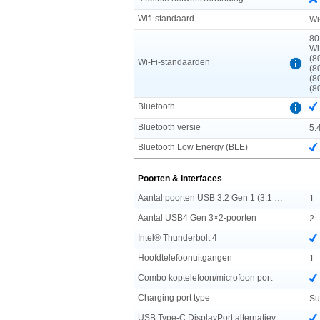
Wifi-standaard
Wi
80
Wi
(8
Wi-Fi-standaarden
(8
(8
(8
Bluetooth
Bluetooth versie
5.
Bluetooth Low Energy (BLE)
Poorten & interfaces
Aantal poorten USB 3.2 Gen 1 (3.1 Gen 1) Type A
1
Aantal USB4 Gen 3×2-poorten
2
Intel® Thunderbolt 4
Hoofdtelefoonuitgangen
1
Combo koptelefoon/microfoon port
Charging port type
Su
USB Type-C DisplayPort alternatieve modus