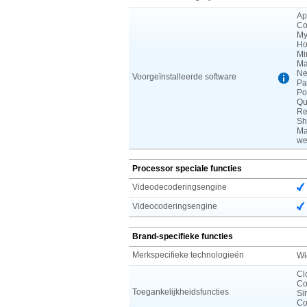
Ap
Co
My
Ho
Mi
Ma
Ne
Voorgeïnstalleerde software
Pa
Po
Qu
Re
Sh
Ma
we
Processor speciale functies
Videodecoderingsengine
Videocoderingsengine
Brand-specifieke functies
Merkspecifieke technologieën
Wi
Cl
Co
Toegankelijkheidsfuncties
Si
Co