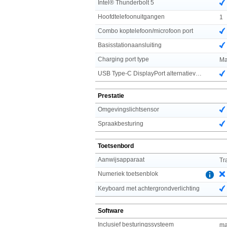
Intel® Thunderbolt 5
Hoofdtelefoonuitgangen
1
Combo koptelefoon/microfoon port
Basisstationaansluiting
Charging port type
Ma
USB Type-C DisplayPort alternatieve modus
Prestatie
Omgevingslichtsensor
Spraakbesturing
Toetsenbord
Aanwijsapparaat
Tr
Numeriek toetsenblok
Keyboard met achtergrondverlichting
Software
Inclusief besturingssysteem
ma