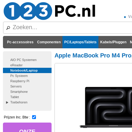
Vó
Pc-accessoires
Componenten
PC/Laptops/Tablets
Kabels/Pluggen
M
Apple MacBook Pro M4 Pro,
AIO PC Systemen
eReader
Notebook/Laptop
Pc Systeem
Raspberry Pi
Servers
Smartphone
Tablet
Toebehoren
Prijzen Inc. Btw :
ONZE