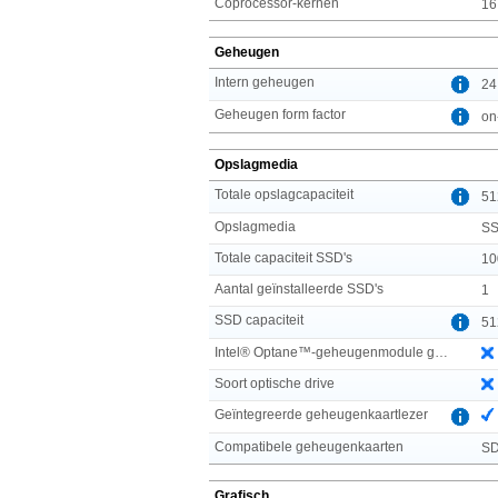
Coprocessor-kernen
16
Geheugen
Intern geheugen
24
Geheugen form factor
on
Opslagmedia
Totale opslagcapaciteit
51
Opslagmedia
S
Totale capaciteit SSD's
10
Aantal geïnstalleerde SSD's
1
SSD capaciteit
51
Intel® Optane™-geheugenmodule geïnstalleerd
Soort optische drive
Geïntegreerde geheugenkaartlezer
Compatibele geheugenkaarten
S
Grafisch