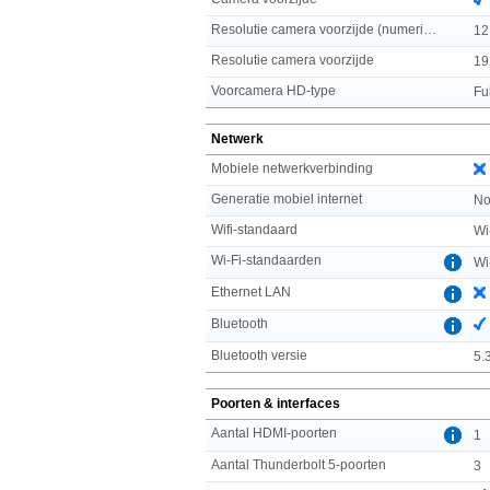
Resolutie camera voorzijde (numeriek)
12
Resolutie camera voorzijde
19
Voorcamera HD-type
Fu
Netwerk
Mobiele netwerkverbinding
Generatie mobiel internet
No
Wifi-standaard
Wi
Wi-Fi-standaarden
Wi
Ethernet LAN
Bluetooth
Bluetooth versie
5.
Poorten & interfaces
Aantal HDMI-poorten
1
Aantal Thunderbolt 5-poorten
3