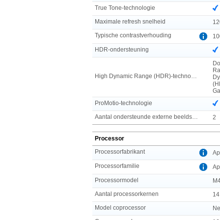
True Tone-technologie
Maximale refresh snelheid
12
Typische contrastverhouding
10
HDR-ondersteuning
Do
Ra
High Dynamic Range (HDR)-technologie
Dy
(H
Ga
ProMotio-technologie
Aantal ondersteunde externe beeldschermen
2
Processor
Processorfabrikant
Ap
Processorfamilie
Ap
Processormodel
M4
Aantal processorkernen
14
Model coprocessor
Ne