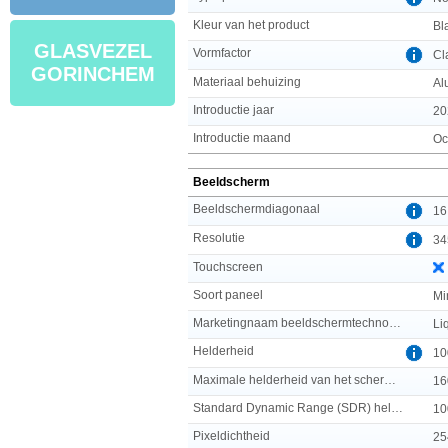
Kleur van het product
Bl
GLASVEZEL
Vormfactor
Cl
GORINCHEM
Materiaal behuizing
Al
Introductie jaar
20
Introductie maand
Oc
Beeldscherm
Beeldschermdiagonaal
16
Resolutie
34
Touchscreen
Soort paneel
Mi
Marketingnaam beeldschermtechnologie
Li
Helderheid
10
Maximale helderheid van het scherm (HDR)
16
Standard Dynamic Range (SDR) helderheid
10
Pixeldichtheid
25