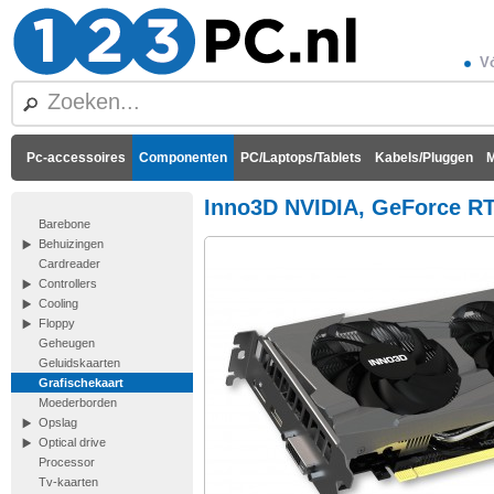
Vó
Pc-accessoires
Componenten
PC/Laptops/Tablets
Kabels/Pluggen
M
Inno3D NVIDIA, GeForce RT
Barebone
Behuizingen
Cardreader
Controllers
Cooling
Floppy
Geheugen
Geluidskaarten
Grafischekaart
Moederborden
Opslag
Optical drive
Processor
Tv-kaarten