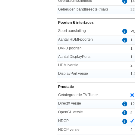
Overdrachtssnelheid
14
Geheugen bandbreedte (max)
22
Poorten & interfaces
Soort aansluiting
PC
Aantal HDMI-poorten
1
DVI-D poorten
1
Aantal DisplayPorts
1
HDMI versie
2
DisplayPort versie
1.
Prestatie
Geïntegreerde TV Tuner
DirectX versie
12
OpenGL versie
5
HDCP
HDCP versie
2