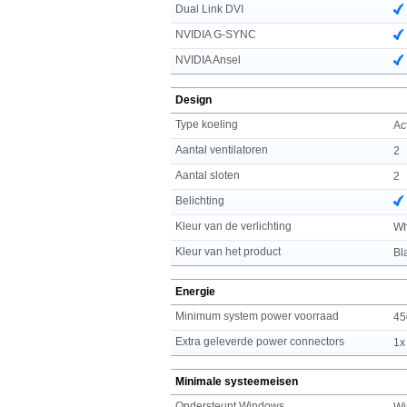
Dual Link DVI
NVIDIA G-SYNC
NVIDIA Ansel
Design
Type koeling
Ac
Aantal ventilatoren
2
Aantal sloten
2
Belichting
Kleur van de verlichting
Wh
Kleur van het product
Bl
Energie
Minimum system power voorraad
45
Extra geleverde power connectors
1x
Minimale systeemeisen
Ondersteunt Windows
Wi