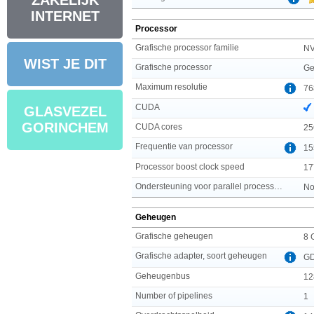
ZAKELIJK
INTERNET
Processor
Grafische processor familie
NV
WIST JE DIT
Grafische processor
Ge
Maximum resolutie
76
CUDA
GLASVEZEL
GORINCHEM
CUDA cores
25
Frequentie van processor
15
Processor boost clock speed
17
Ondersteuning voor parallel processing
No
Geheugen
Grafische geheugen
8 
Grafische adapter, soort geheugen
G
Geheugenbus
12
Number of pipelines
1