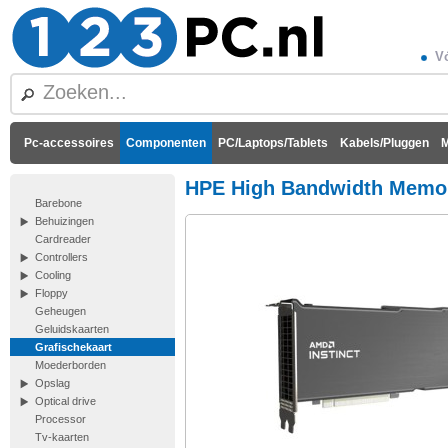
Vó
Pc-accessoires
Componenten
PC/Laptops/Tablets
Kabels/Pluggen
M
HPE High Bandwidth Memor
Barebone
Behuizingen
Cardreader
Controllers
Cooling
Floppy
Geheugen
Geluidskaarten
Grafischekaart
Moederborden
Opslag
Optical drive
Processor
Tv-kaarten