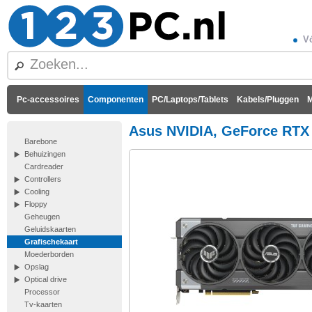
Vó
Pc-accessoires
Componenten
PC/Laptops/Tablets
Kabels/Pluggen
M
Asus NVIDIA, GeForce RTX 
Barebone
Behuizingen
Cardreader
Controllers
Cooling
Floppy
Geheugen
Geluidskaarten
Grafischekaart
Moederborden
Opslag
Optical drive
Processor
Tv-kaarten