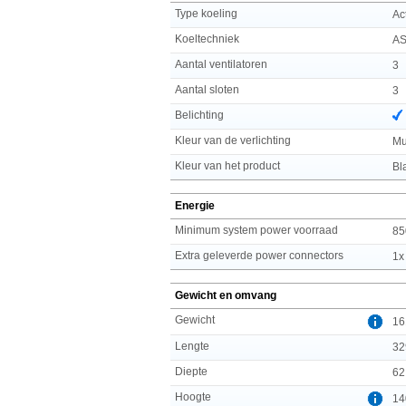
Type koeling
Ac
Koeltechniek
AS
Aantal ventilatoren
3
Aantal sloten
3
Belichting
Kleur van de verlichting
Mu
Kleur van het product
Bl
Energie
Minimum system power voorraad
85
Extra geleverde power connectors
1x
Gewicht en omvang
Gewicht
16
Lengte
32
Diepte
62
Hoogte
14