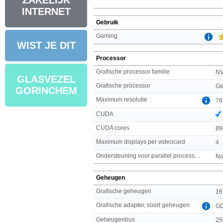
ZAKELIJK
INTERNET
Gebruik
Gaming
WIST JE DIT
Processor
Grafische processor familie
NV
GLASVEZEL
Grafische processor
Ge
GORINCHEM
Maximum resolutie
76
CUDA
CUDA cores
89
Maximum displays per videocard
4
Ondersteuning voor parallel processing
No
Geheugen
Grafische geheugen
16
Grafische adapter, soort geheugen
G
Geheugenbus
25