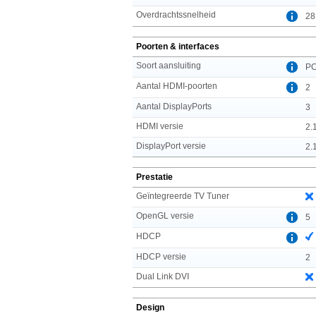
Overdrachtssnelheid
28
Poorten & interfaces
Soort aansluiting
PC
Aantal HDMI-poorten
2
Aantal DisplayPorts
3
HDMI versie
2.
DisplayPort versie
2.
Prestatie
Geïntegreerde TV Tuner
OpenGL versie
5
HDCP
HDCP versie
2
Dual Link DVI
Design