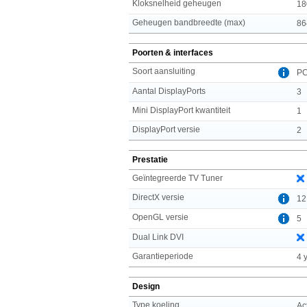
Kloksnelheid geheugen
18
Geheugen bandbreedte (max)
86
Poorten & interfaces
Soort aansluiting
PC
Aantal DisplayPorts
3
Mini DisplayPort kwantiteit
1
DisplayPort versie
2
Prestatie
Geïntegreerde TV Tuner
DirectX versie
12
OpenGL versie
5
Dual Link DVI
Garantieperiode
4 
Design
Type koeling
Ac