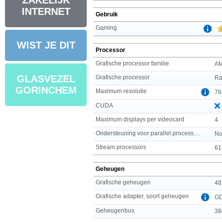
ZAKELIJK
INTERNET
Gebruik
Gaming
WIST JE DIT
Processor
Grafische processor familie
A
GLASVEZEL
Grafische processor
Ra
GORINCHEM
Maximum resolutie
76
CUDA
Maximum displays per videocard
4
Ondersteuning voor parallel processing
No
Stream processors
61
Geheugen
Grafische geheugen
48
Grafische adapter, soort geheugen
G
Geheugenbus
38