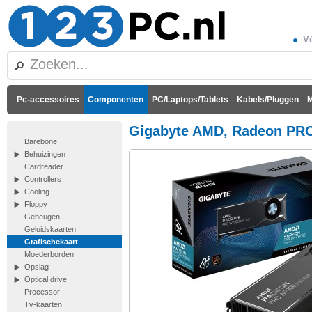
Vó
Pc-accessoires
Componenten
PC/Laptops/Tablets
Kabels/Pluggen
M
Gigabyte AMD, Radeon PRO
Barebone
Behuizingen
Cardreader
Controllers
Cooling
Floppy
Geheugen
Geluidskaarten
Grafischekaart
Moederborden
Opslag
Optical drive
Processor
Tv-kaarten