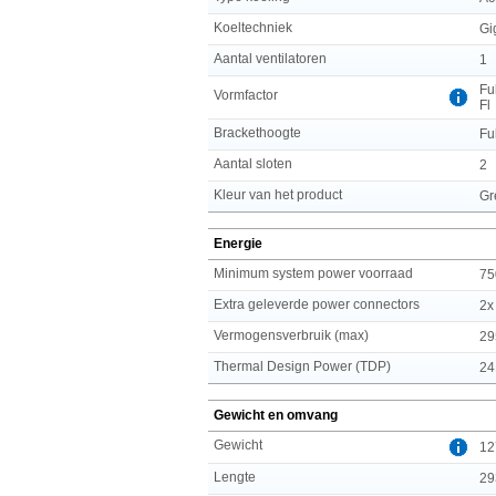
Koeltechniek
Gi
Aantal ventilatoren
1
Fu
Vormfactor
Fl
Brackethoogte
Fu
Aantal sloten
2
Kleur van het product
Gr
Energie
Minimum system power voorraad
75
Extra geleverde power connectors
2x
Vermogensverbruik (max)
29
Thermal Design Power (TDP)
24
Gewicht en omvang
Gewicht
12
Lengte
29