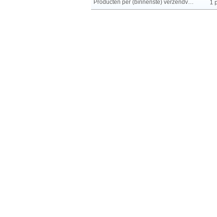
Producten per (binnenste) verzendverpakking
1 