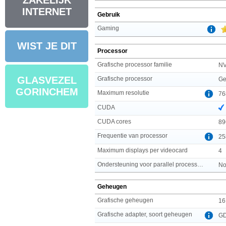
ZAKELIJK
INTERNET
Gebruik
Gaming
WIST JE DIT
Processor
Grafische processor familie
NV
GLASVEZEL
Grafische processor
Ge
GORINCHEM
Maximum resolutie
76
CUDA
CUDA cores
89
Frequentie van processor
25
Maximum displays per videocard
4
Ondersteuning voor parallel processing
No
Geheugen
Grafische geheugen
16
Grafische adapter, soort geheugen
G