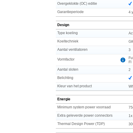
Overgeklokte (OC) editie
Garantieperiode
4 
Design
Type koeling
Ac
Koeltechniek
GI
Aantal ventilatoren
3
Fu
Vormfactor
Fl
Aantal sloten
2
Belichting
Kleur van het product
Wh
Energie
Minimum system power voorraad
75
Extra geleverde power connectors
1x
Thermal Design Power (TDP)
30