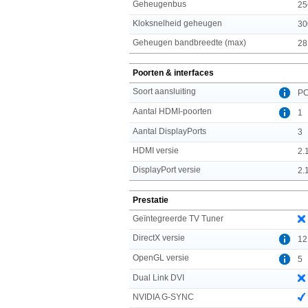
Geheugenbus
25
Kloksnelheid geheugen
30
Geheugen bandbreedte (max)
28
Poorten & interfaces
Soort aansluiting
PC
Aantal HDMI-poorten
1
Aantal DisplayPorts
3
HDMI versie
2.
DisplayPort versie
2.
Prestatie
Geïntegreerde TV Tuner
DirectX versie
12
OpenGL versie
5
Dual Link DVI
NVIDIA G-SYNC