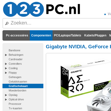
Vó
Pc-accessoires
Componenten
PC/Laptops/Tablets
Kabels/Pluggen
M
Gigabyte NVIDIA, GeForce 
Barebone
Behuizingen
Cardreader
Controllers
Cooling
Floppy
Geheugen
Geluidskaarten
Grafischekaart
Moederborden
Opslag
Optical drive
Processor
Tv-kaarten