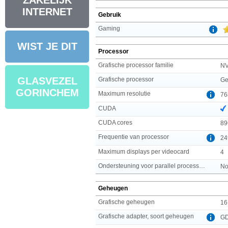
ZAKELIJK
INTERNET
Gebruik
Gaming
WIST JE DIT
Processor
Grafische processor familie
NV
GLASVEZEL
Grafische processor
Ge
GORINCHEM
Maximum resolutie
76
CUDA
CUDA cores
89
Frequentie van processor
24
Maximum displays per videocard
4
Ondersteuning voor parallel processing
No
Geheugen
Grafische geheugen
16
Grafische adapter, soort geheugen
G