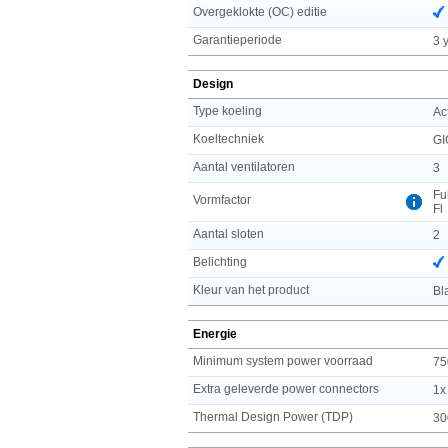
Overgeklokte (OC) editie
Garantieperiode
3 
Design
Type koeling
Ac
Koeltechniek
GI
Aantal ventilatoren
3
Fu
Vormfactor
Fl
Aantal sloten
2
Belichting
Kleur van het product
Bl
Energie
Minimum system power voorraad
75
Extra geleverde power connectors
1x
Thermal Design Power (TDP)
30