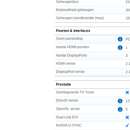
Geheugenbus
25
Kloksnelheid geheugen
30
Geheugen bandbreedte (max)
28
Poorten & interfaces
Soort aansluiting
PC
Aantal HDMI-poorten
1
Aantal DisplayPorts
3
HDMI versie
2.
DisplayPort versie
2.
Prestatie
Geïntegreerde TV Tuner
DirectX versie
12
OpenGL versie
5
Dual Link DVI
NVIDIA G-SYNC