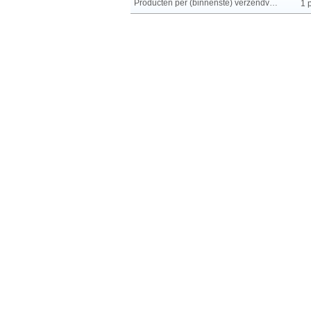
Producten per (binnenste) verzendverpakking
1 