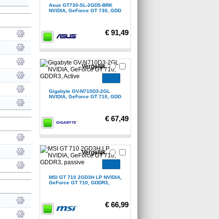
Asus GT730-SL-2GD5-BRK
NVIDIA, GeForce GT 730, GDD
€ 91,49
Vergelijk
Gigabyte GV-N710D3-2GL
NVIDIA, GeForce GT 710, GDD
€ 67,49
Vergelijk
MSI GT 710 2GD3H LP NVIDIA,
GeForce GT 710, GDDR3,
€ 66,99