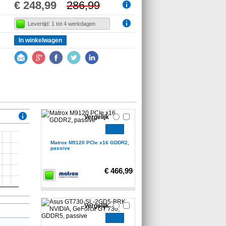
€ 248,99
286,99
Levertijd: 1 tot 4 werkdagen
In winkelwagen
Vergelijk
Matrox M9120 PCIe x16 GDDR2,
passive
€ 466,99
Vergelijk