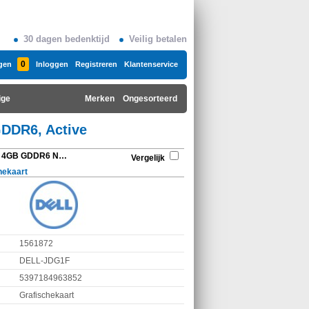
30 dagen bedenktijd
Veilig betalen
0
gen
Inloggen
Registreren
Klantenservice
ige
Merken
Ongesorteerd
DDR6, Active
DELL NVIDIA RTX A400 4GB GDDR6 NVIDIA, RTX A400, GDDR6, Active
Vergelijk
hekaart
1561872
DELL-JDG1F
5397184963852
Grafischekaart