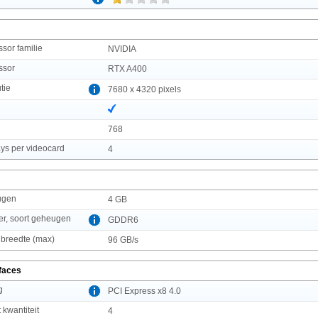
sor familie
NVIDIA
ssor
RTX A400
tie
7680 x 4320 pixels
768
ys per videocard
4
ugen
4 GB
er, soort geheugen
GDDR6
breedte (max)
96 GB/s
rfaces
g
PCI Express x8 4.0
 kwantiteit
4