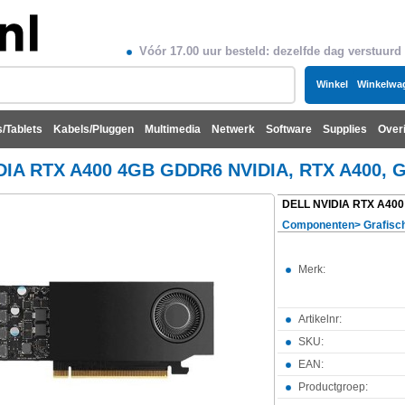
Vóór 17.00 uur besteld: dezelfde dag verstuurd
Winkel
Winkelwa
/Tablets
Kabels/Pluggen
Multimedia
Netwerk
Software
Supplies
Over
DIA RTX A400 4GB GDDR6 NVIDIA, RTX A400, G
Componenten
>
Grafisc
Merk:
Artikelnr:
SKU:
EAN:
Productgroep: