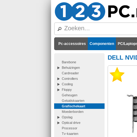
Pc-accessoires
Componenten
PC/Laptops
DELL NVI
Barebone
Behuizingen
Cardreader
Controllers
Cooling
Floppy
Geheugen
Geluidskaarten
Grafischekaart
Moederborden
Opslag
Optical drive
Processor
Tv-kaarten