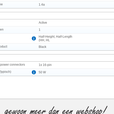
ie
1.4a
Active
ren
1
Half-Height, Half-Length
(HH, HL
roduct
Black
 power connectors
1x 16-pin
typisch)
50 W