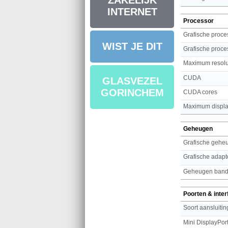
ZAKELIJK
INTERNET
Processor
Grafische proces
WIST JE DIT
Grafische proce
Maximum resolu
CUDA
GLASVEZEL
GORINCHEM
CUDA cores
Maximum displa
Geheugen
Grafische gehe
Grafische adapt
Geheugen band
Poorten & inte
Soort aansluitin
Mini DisplayPort