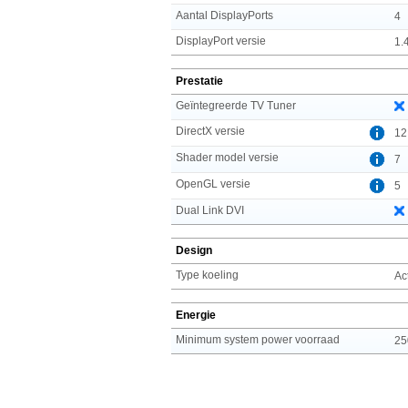
Aantal DisplayPorts
4
DisplayPort versie
1.
Prestatie
Geïntegreerde TV Tuner
DirectX versie
12
Shader model versie
7
OpenGL versie
5
Dual Link DVI
Design
Type koeling
Ac
Energie
Minimum system power voorraad
25