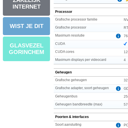
ZAKELIJK
INTERNET
Processor
Grafische processor familie
NV
WIST JE DIT
Grafische processor
RT
Maximum resolutie
76
CUDA
GLASVEZEL
GORINCHEM
CUDA cores
12
Maximum displays per videocard
4
Geheugen
Grafische geheugen
32
Grafische adapter, soort geheugen
G
Geheugenbus
25
Geheugen bandbreedte (max)
57
Poorten & interfaces
Soort aansluiting
PC