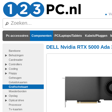
Vó
Pc-accessoires
Componenten
PC/Laptops/Tablets
Kabels/Pluggen
M
DELL Nvidia RTX 5000 Ada 
Barebone
Behuizingen
Cardreader
Controllers
Cooling
Floppy
Geheugen
Geluidskaarten
Grafischekaart
Moederborden
Opslag
Optical drive
Processor
Tv-kaarten