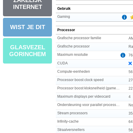
ZAKELIJK
INTERNET
Gebruik
Gaming
WIST JE DIT
Processor
Grafische processor familie
A
GLASVEZEL
Grafische processor
Ra
GORINCHEM
Maximum resolutie
76
CUDA
Compute-eenheden
56
Processor boost clock speed
27
Processor boost kloksnelheid (gamemodus)
22
Maximum displays per videocard
4
Ondersteuning voor parallel processing
No
Stream processors
35
Infinity-cache
64
Straalversnellers
56