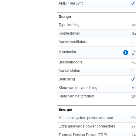
AMD FreeSync
Design
Type koeling
Ac
Koeltechniek
Sa
Aantal ventilatoren
3
Fu
Vormfactor
Fl
Brackethoogte
Fu
Aantal sloten
3
Belichting
Kleur van de verlichting
Mu
Kleur van het product
Wh
Energie
Minimum system power voorraad
65
Extra geleverde power connectors
2x
Thermal Design Power (TDP)
24