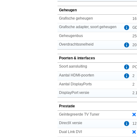
Geheugen
Grafische geheugen
16
Grafische adapter, soort geheugen
G
Geheugenbus
25
Overdrachtssnelheid
20
Poorten & interfaces
Soort aansluiting
PC
Aantal HDMI-poorten
2
Aantal DisplayPorts
2
DisplayPort versie
2.
Prestatie
Geïntegreerde TV Tuner
DirectX versie
12
Dual Link DVI