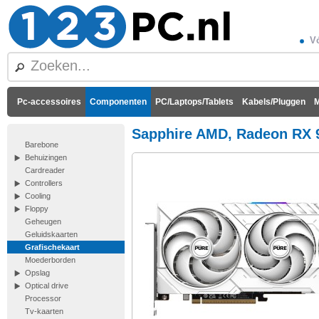
Vó
Pc-accessoires
Componenten
PC/Laptops/Tablets
Kabels/Pluggen
M
Sapphire AMD, Radeon RX 
Barebone
Behuizingen
Cardreader
Controllers
Cooling
Floppy
Geheugen
Geluidskaarten
Grafischekaart
Moederborden
Opslag
Optical drive
Processor
Tv-kaarten