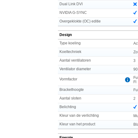
Dual Link DVI
NVIDIA G-SYNC
Overgeklokte (OC) editie
Design
Type koeling
Ac
Koeltechniek
Zo
Aantal ventilatoren
3
Ventilator diameter
90
Fu
Vormfactor
Fl
Brackethoogte
Fu
Aantal sloten
2
Belichting
Kleur van de verlichting
Mu
Kleur van het product
Bl
Energie