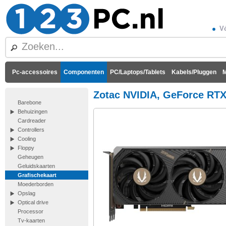
Vó
Pc-accessoires
Componenten
PC/Laptops/Tablets
Kabels/Pluggen
M
Zotac NVIDIA, GeForce RTX
Barebone
Behuizingen
Cardreader
Controllers
Cooling
Floppy
Geheugen
Geluidskaarten
Grafischekaart
Moederborden
Opslag
Optical drive
Processor
Tv-kaarten