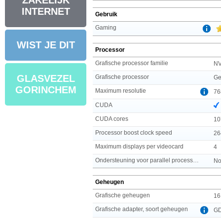
ZAKELIJK
INTERNET
Gebruik
Gaming
WIST JE DIT
Processor
Grafische processor familie
NV
GLASVEZEL
Grafische processor
Ge
GORINCHEM
Maximum resolutie
76
CUDA
CUDA cores
10
Processor boost clock speed
26
Maximum displays per videocard
4
Ondersteuning voor parallel processing
No
Geheugen
Grafische geheugen
16
Grafische adapter, soort geheugen
G