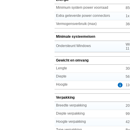
Minimum system power voorraad
85
Extra geleverde power connectors
1x
Vermogensverbruik (max)
36
Minimale systeemeisen
Wi
Ondersteunt Windows
11
Gewicht en omvang
Lengte
30
Diepte
56
Hoogte
11
Verpakking
Breedte verpakking
20
Diepte verpakking
99
Hoogte verpakking
42
Type verpakking
Bo