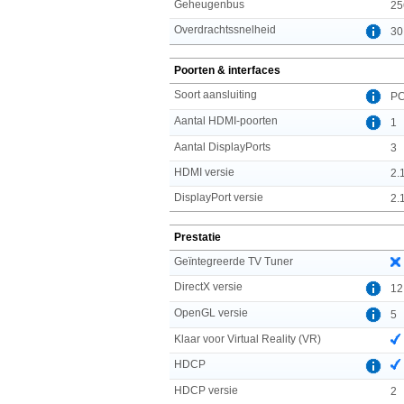
Geheugenbus
25
Overdrachtssnelheid
30
Poorten & interfaces
Soort aansluiting
PC
Aantal HDMI-poorten
1
Aantal DisplayPorts
3
HDMI versie
2.
DisplayPort versie
2.
Prestatie
Geïntegreerde TV Tuner
DirectX versie
12
OpenGL versie
5
Klaar voor Virtual Reality (VR)
HDCP
HDCP versie
2