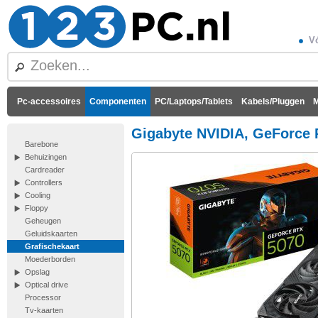
Vó
Pc-accessoires
Componenten
PC/Laptops/Tablets
Kabels/Pluggen
M
Gigabyte NVIDIA, GeForce 
Barebone
Behuizingen
Cardreader
Controllers
Cooling
Floppy
Geheugen
Geluidskaarten
Grafischekaart
Moederborden
Opslag
Optical drive
Processor
Tv-kaarten