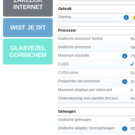
ZAKELIJK
INTERNET
Gebruik
Gaming
WIST JE DIT
Processor
Grafische processor familie
NV
GLASVEZEL
Grafische processor
Ge
GORINCHEM
Maximum resolutie
76
CUDA
CUDA cores
61
Frequentie van processor
25
Maximum displays per videocard
4
Ondersteuning voor parallel processing
No
Geheugen
Grafische geheugen
12
Grafische adapter, soort geheugen
G