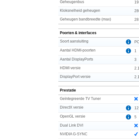
Geheugenbus
19
Kloksnelheid geheugen
28
Geheugen bandbreedte (max)
28
Poorten & interfaces
Soort aansluiting
PC
Aantal HDMI-poorten
1
Aantal DisplayPorts
3
HDMI versie
2.
DisplayPort versie
2.
Prestatie
Geïntegreerde TV Tuner
DirectX versie
12
OpenGL versie
5
Dual Link DVI
NVIDIA G-SYNC