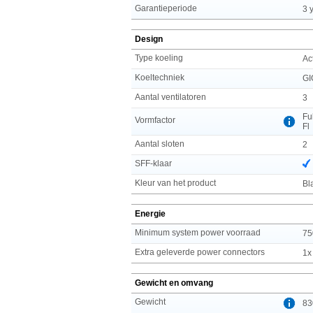
Garantieperiode
3 
Design
Type koeling
Ac
Koeltechniek
GI
Aantal ventilatoren
3
Fu
Vormfactor
Fl
Aantal sloten
2
SFF-klaar
Kleur van het product
Bl
Energie
Minimum system power voorraad
75
Extra geleverde power connectors
1x
Gewicht en omvang
Gewicht
83