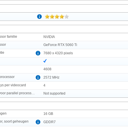
sor familie
NVIDIA
ssor
GeForce RTX 5060 Ti
tie
7680 x 4320 pixels
4608
processor
2572 MHz
ys per videocard
4
Ondersteuning voor parallel processing
Not supported
ugen
16 GB
er, soort geheugen
GDDR7