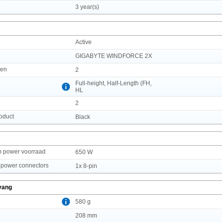
e
3 year(s)
Active
GIGABYTE WINDFORCE 2X
ren
2
Full-height, Half-Length (FH,
HL
2
roduct
Black
 power voorraad
650 W
 power connectors
1x 8-pin
vang
580 g
208 mm