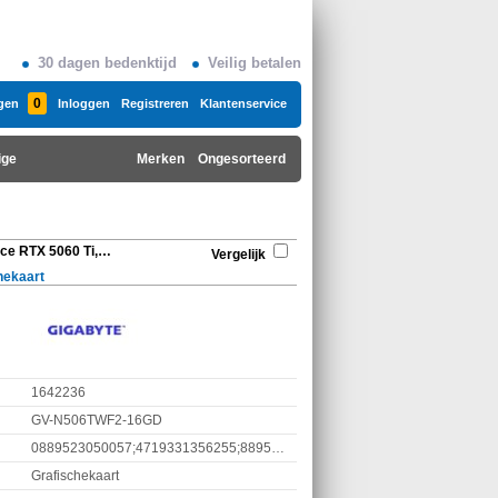
30 dagen bedenktijd
Veilig betalen
0
gen
Inloggen
Registreren
Klantenservice
ige
Merken
Ongesorteerd
Gigabyte NVIDIA, GeForce RTX 5060 Ti, GDDR7, Active
Vergelijk
hekaart
1642236
GV-N506TWF2-16GD
0889523050057;4719331356255;889523050057
Grafischekaart