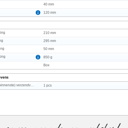
40 mm
120 mm
king
210 mm
ng
295 mm
ing
50 mm
king
850 g
g
Box
evens
Producten per (binnenste) verzendverpakking
1 pcs