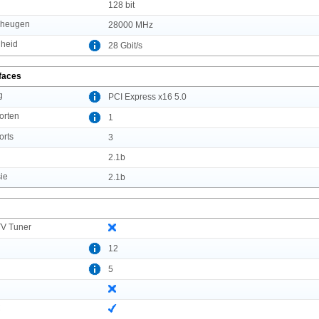
128 bit
eheugen
28000 MHz
lheid
28 Gbit/s
rfaces
g
PCI Express x16 5.0
orten
1
orts
3
2.1b
ie
2.1b
TV Tuner
12
5
C