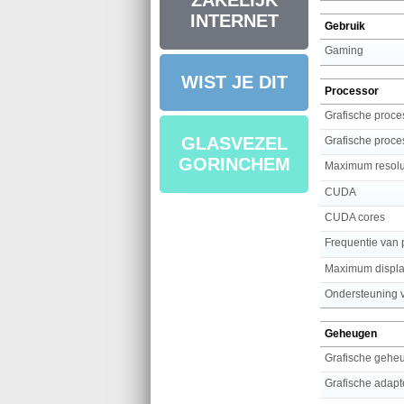
ZAKELIJK
INTERNET
Gebruik
Gaming
WIST JE DIT
Processor
Grafische proces
GLASVEZEL
Grafische proce
GORINCHEM
Maximum resolu
CUDA
CUDA cores
Frequentie van 
Maximum displa
Geheugen
Grafische gehe
Grafische adapt