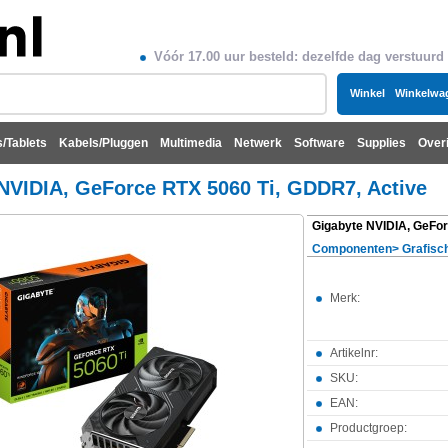
Vóór 17.00 uur besteld: dezelfde dag verstuurd
Winkel
Winkelwa
/Tablets
Kabels/Pluggen
Multimedia
Netwerk
Software
Supplies
Over
NVIDIA, GeForce RTX 5060 Ti, GDDR7, Active
Componenten
>
Grafisc
Merk:
Artikelnr:
SKU:
EAN:
Productgroep: