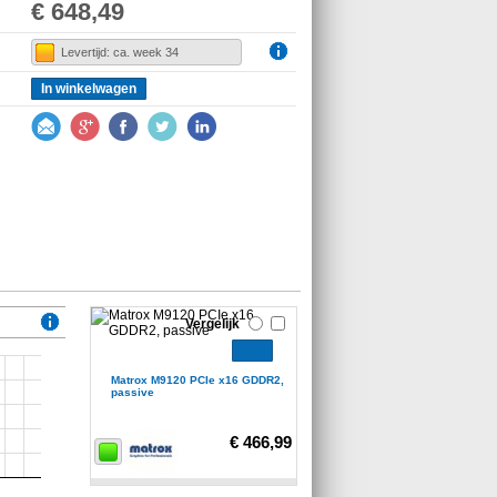
€ 648,49
Levertijd: ca. week 34
In winkelwagen
Vergelijk
Matrox M9120 PCIe x16 GDDR2,
passive
€ 466,99