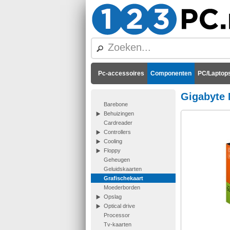
Pc-accessoires
Componenten
PC/Laptops
Gigabyte 
Barebone
Behuizingen
Cardreader
Controllers
Cooling
Floppy
Geheugen
Geluidskaarten
Grafischekaart
Moederborden
Opslag
Optical drive
Processor
Tv-kaarten