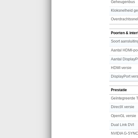
Geheugenbus
Kloksnelheid g
Overdrachtssne
Poorten & inte
Soort aansluitin
Aantal HDMI-po
Aantal DisplayP
HDMI versie
DisplayPort vers
Prestatie
Geïntegreerde 
DirectX versie
OpenGL versie
Dual Link DVI
NVIDIA G-SYN