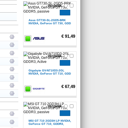
Vergelijk
Asus GT730-SL-2GD5-BRK
NVIDIA, GeForce GT 730, GDD
€ 91,49
Vergelijk
Gigabyte GV-N710D3-2GL
NVIDIA, GeForce GT 710, GDD
€ 67,49
Vergelijk
MSI GT 710 2GD3H LP NVIDIA,
GeForce GT 710, GDDR3,