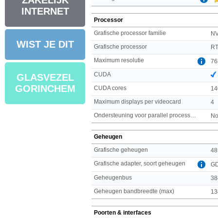
ZAKELIJK
INTERNET
Processor
Grafische processor familie
NV
WIST JE DIT
Grafische processor
RT
Maximum resolutie
76
CUDA
GLASVEZEL
GORINCHEM
CUDA cores
14
Maximum displays per videocard
4
Ondersteuning voor parallel processing
No
Geheugen
Grafische geheugen
48
Grafische adapter, soort geheugen
G
Geheugenbus
38
Geheugen bandbreedte (max)
13
Poorten & interfaces