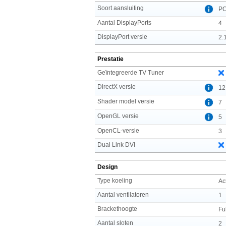
Soort aansluiting
PC
Aantal DisplayPorts
4
DisplayPort versie
2.
Prestatie
Geïntegreerde TV Tuner
DirectX versie
12
Shader model versie
7
OpenGL versie
5
OpenCL-versie
3
Dual Link DVI
Design
Type koeling
Ac
Aantal ventilatoren
1
Brackethoogte
Fu
Aantal sloten
2