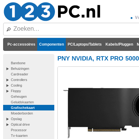
Vó
Pc-accessoires
Componenten
PC/Laptops/Tablets
Kabels/Pluggen
M
PNY NVIDIA, RTX PRO 5000
Barebone
Behuizingen
Cardreader
Controllers
Cooling
Floppy
Geheugen
Geluidskaarten
Grafischekaart
Moederborden
Opslag
Optical drive
Processor
Tv-kaarten