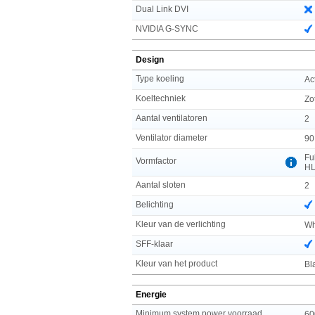
Dual Link DVI
NVIDIA G-SYNC
Design
Type koeling
Ac
Koeltechniek
Zo
Aantal ventilatoren
2
Ventilator diameter
90
Fu
Vormfactor
H
Aantal sloten
2
Belichting
Kleur van de verlichting
Wh
SFF-klaar
Kleur van het product
Bl
Energie
Minimum system power voorraad
60