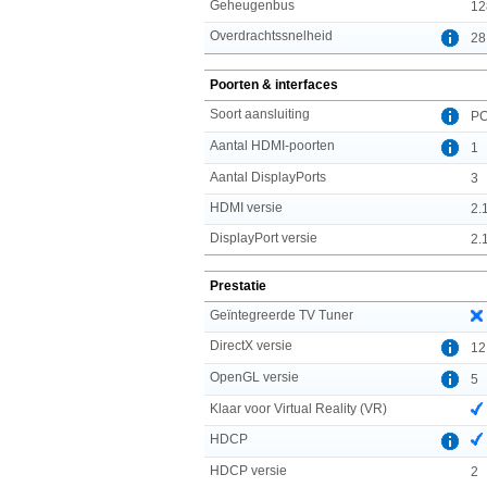
Geheugenbus
12
Overdrachtssnelheid
28
Poorten & interfaces
Soort aansluiting
PC
Aantal HDMI-poorten
1
Aantal DisplayPorts
3
HDMI versie
2.
DisplayPort versie
2.
Prestatie
Geïntegreerde TV Tuner
DirectX versie
12
OpenGL versie
5
Klaar voor Virtual Reality (VR)
HDCP
HDCP versie
2