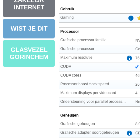
ZAKELIJK
INTERNET
Gebruik
Gaming
WIST JE DIT
Processor
Grafische processor familie
NV
GLASVEZEL
Grafische processor
Ge
GORINCHEM
Maximum resolutie
76
CUDA
CUDA cores
46
Processor boost clock speed
26
Maximum displays per videocard
4
Ondersteuning voor parallel processing
No
Geheugen
Grafische geheugen
8 
Grafische adapter, soort geheugen
G