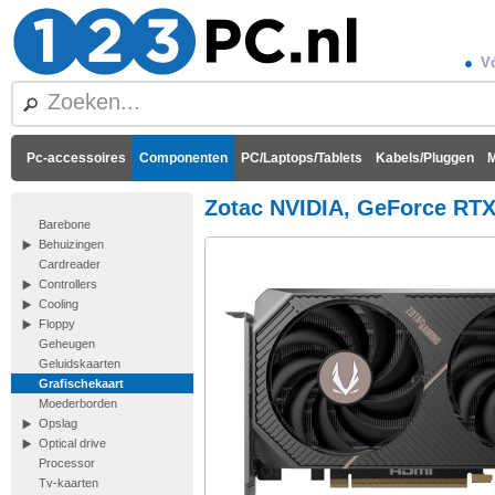
Vó
Pc-accessoires
Componenten
PC/Laptops/Tablets
Kabels/Pluggen
M
Zotac NVIDIA, GeForce RTX
Barebone
Behuizingen
Cardreader
Controllers
Cooling
Floppy
Geheugen
Geluidskaarten
Grafischekaart
Moederborden
Opslag
Optical drive
Processor
Tv-kaarten