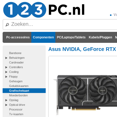
Vó
Pc-accessoires
Componenten
PC/Laptops/Tablets
Kabels/Pluggen
M
Asus NVIDIA, GeForce RTX 
Barebone
Behuizingen
Cardreader
Controllers
Cooling
Floppy
Geheugen
Geluidskaarten
Grafischekaart
Moederborden
Opslag
Optical drive
Processor
Tv-kaarten