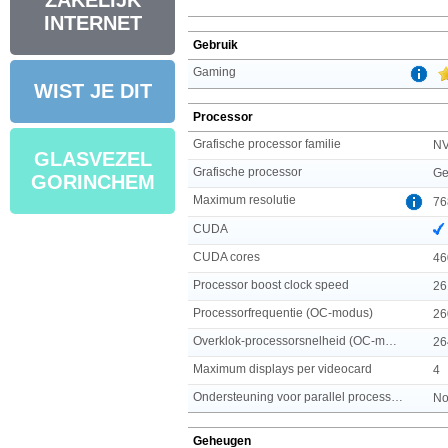
ZAKELIJK
INTERNET
Gebruik
Gaming
WIST JE DIT
Processor
Grafische processor familie
NV
GLASVEZEL
Grafische processor
Ge
GORINCHEM
Maximum resolutie
76
CUDA
CUDA cores
46
Processor boost clock speed
26
Processorfrequentie (OC-modus)
26
Overklok-processorsnelheid (OC-modus)
26
Maximum displays per videocard
4
Ondersteuning voor parallel processing
No
Geheugen