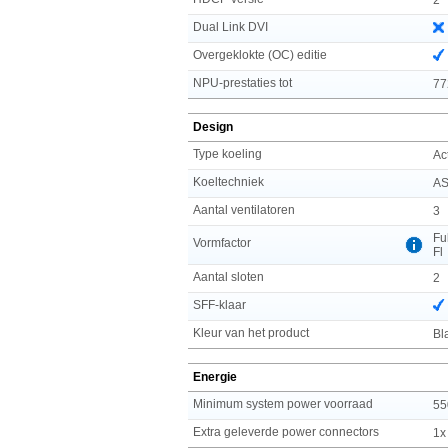
Dual Link DVI
Overgeklokte (OC) editie
NPU-prestaties tot
77
Design
Type koeling
Ac
Koeltechniek
AS
Aantal ventilatoren
3
Fu
Vormfactor
Fl
Aantal sloten
2
SFF-klaar
Kleur van het product
Bl
Energie
Minimum system power voorraad
55
Extra geleverde power connectors
1x