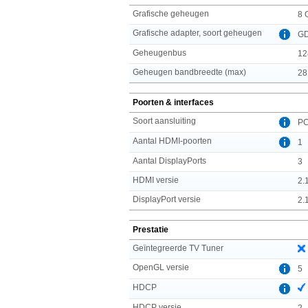
Grafische geheugen
8 
Grafische adapter, soort geheugen
G
Geheugenbus
12
Geheugen bandbreedte (max)
28
Poorten & interfaces
Soort aansluiting
PC
Aantal HDMI-poorten
1
Aantal DisplayPorts
3
HDMI versie
2.
DisplayPort versie
2.
Prestatie
Geïntegreerde TV Tuner
OpenGL versie
5
HDCP
HDCP versie
2