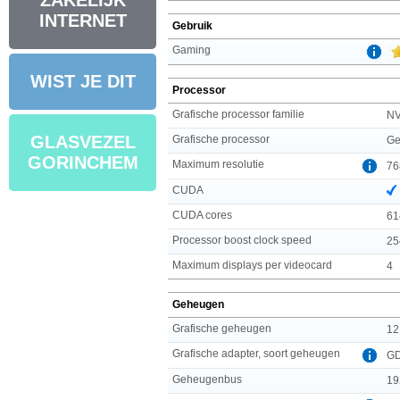
ZAKELIJK
INTERNET
Gebruik
Gaming
WIST JE DIT
Processor
Grafische processor familie
NV
GLASVEZEL
Grafische processor
Ge
GORINCHEM
Maximum resolutie
76
CUDA
CUDA cores
61
Processor boost clock speed
25
Maximum displays per videocard
4
Geheugen
Grafische geheugen
12
Grafische adapter, soort geheugen
G
Geheugenbus
19