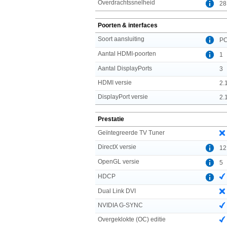
Overdrachtssnelheid
28
Poorten & interfaces
Soort aansluiting
PC
Aantal HDMI-poorten
1
Aantal DisplayPorts
3
HDMI versie
2.
DisplayPort versie
2.
Prestatie
Geïntegreerde TV Tuner
DirectX versie
12
OpenGL versie
5
HDCP
Dual Link DVI
NVIDIA G-SYNC
Overgeklokte (OC) editie