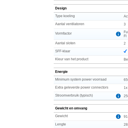
Design
Type koeling
Ac
Aantal ventilatoren
3
Fu
Vormfactor
Fl
Aantal sloten
2
SFF-klaar
Kleur van het product
Be
Energie
Minimum system power voorraad
65
Extra geleverde power connectors
1x
Stroomverbruik (typisch)
25
Gewicht en omvang
Gewicht
91
Lengte
28