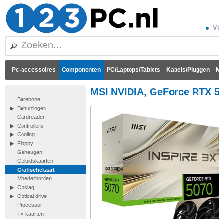
Vó
Pc-accessoires
Componenten
PC/Laptops/Tablets
Kabels/Pluggen
M
MSI NVIDIA, GeForce RTX 5
Barebone
Behuizingen
Cardreader
Controllers
Cooling
Floppy
Geheugen
Geluidskaarten
Grafischekaart
Moederborden
Opslag
Optical drive
Processor
Tv-kaarten