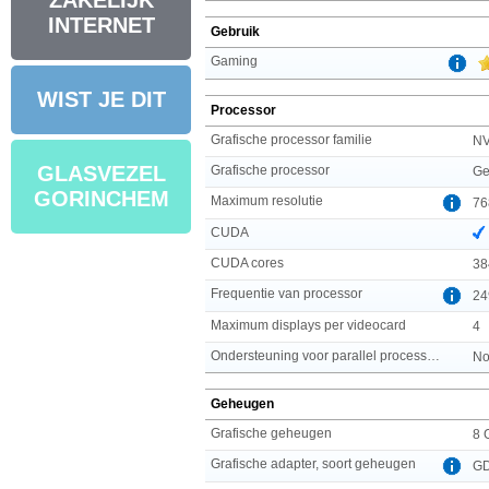
ZAKELIJK
INTERNET
Gebruik
Gaming
WIST JE DIT
Processor
Grafische processor familie
NV
GLASVEZEL
Grafische processor
Ge
GORINCHEM
Maximum resolutie
76
CUDA
CUDA cores
38
Frequentie van processor
24
Maximum displays per videocard
4
Ondersteuning voor parallel processing
No
Geheugen
Grafische geheugen
8 
Grafische adapter, soort geheugen
G