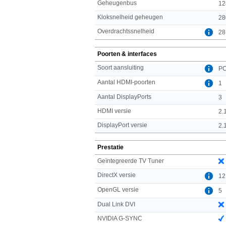
Geheugenbus
12
Kloksnelheid geheugen
28
Overdrachtssnelheid
28
Poorten & interfaces
Soort aansluiting
PC
Aantal HDMI-poorten
1
Aantal DisplayPorts
3
HDMI versie
2.
DisplayPort versie
2.
Prestatie
Geïntegreerde TV Tuner
DirectX versie
12
OpenGL versie
5
Dual Link DVI
NVIDIA G-SYNC