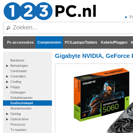
Vó
Pc-accessoires
Componenten
PC/Laptops/Tablets
Kabels/Pluggen
M
Gigabyte NVIDIA, GeForce 
Barebone
Behuizingen
Cardreader
Controllers
Cooling
Floppy
Geheugen
Geluidskaarten
Grafischekaart
Moederborden
Opslag
Optical drive
Processor
Tv-kaarten