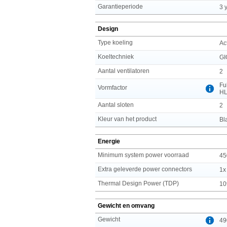
Garantieperiode
3 
Design
Type koeling
Ac
Koeltechniek
GI
Aantal ventilatoren
2
Fu
Vormfactor
H
Aantal sloten
2
Kleur van het product
Bl
Energie
Minimum system power voorraad
45
Extra geleverde power connectors
1x
Thermal Design Power (TDP)
10
Gewicht en omvang
Gewicht
49