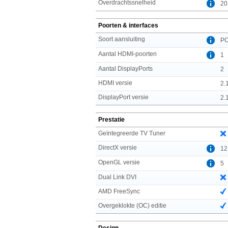
Overdrachtssnelheid
20
Poorten & interfaces
Soort aansluiting
PC
Aantal HDMI-poorten
1
Aantal DisplayPorts
2
HDMI versie
2.
DisplayPort versie
2.
Prestatie
Geïntegreerde TV Tuner
DirectX versie
12
OpenGL versie
5
Dual Link DVI
AMD FreeSync
Overgeklokte (OC) editie
Design