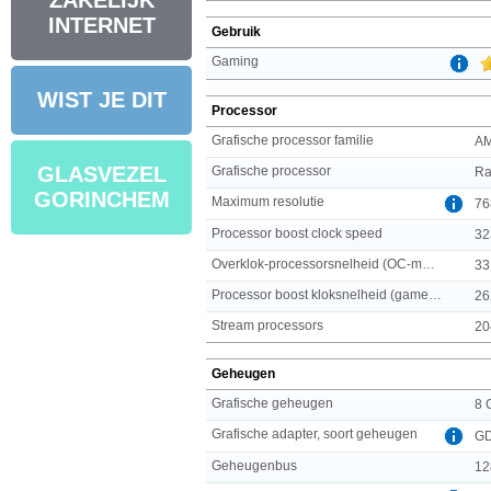
ZAKELIJK
INTERNET
Gebruik
Gaming
WIST JE DIT
Processor
Grafische processor familie
A
GLASVEZEL
Grafische processor
Ra
GORINCHEM
Maximum resolutie
76
Processor boost clock speed
32
Overklok-processorsnelheid (OC-modus)
33
Processor boost kloksnelheid (gamemodus)
26
Stream processors
20
Geheugen
Grafische geheugen
8 
Grafische adapter, soort geheugen
G
Geheugenbus
12