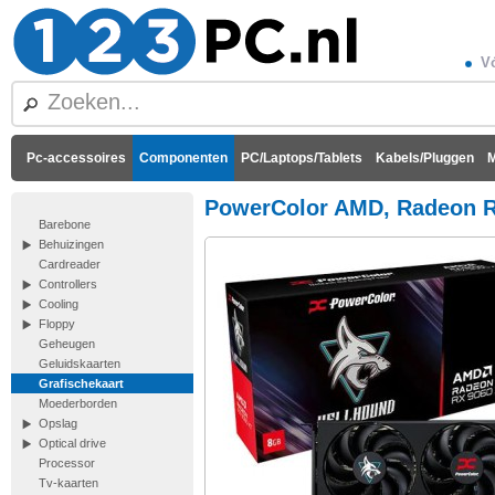
Vó
Pc-accessoires
Componenten
PC/Laptops/Tablets
Kabels/Pluggen
M
PowerColor AMD, Radeon R
Barebone
Behuizingen
Cardreader
Controllers
Cooling
Floppy
Geheugen
Geluidskaarten
Grafischekaart
Moederborden
Opslag
Optical drive
Processor
Tv-kaarten