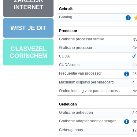
ZAKELIJK
INTERNET
Gebruik
Gaming
WIST JE DIT
Processor
Grafische processor familie
NV
GLASVEZEL
Grafische processor
Ge
GORINCHEM
CUDA
CUDA cores
38
Frequentie van processor
25
Maximum displays per videocard
4
Ondersteuning voor parallel processing
No
Geheugen
Grafische geheugen
8 
Grafische adapter, soort geheugen
G
Geheugenbus
12