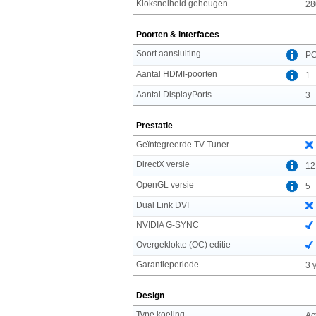
Kloksnelheid geheugen
28
Poorten & interfaces
Soort aansluiting
PC
Aantal HDMI-poorten
1
Aantal DisplayPorts
3
Prestatie
Geïntegreerde TV Tuner
DirectX versie
12
OpenGL versie
5
Dual Link DVI
NVIDIA G-SYNC
Overgeklokte (OC) editie
Garantieperiode
3 
Design
Type koeling
Ac