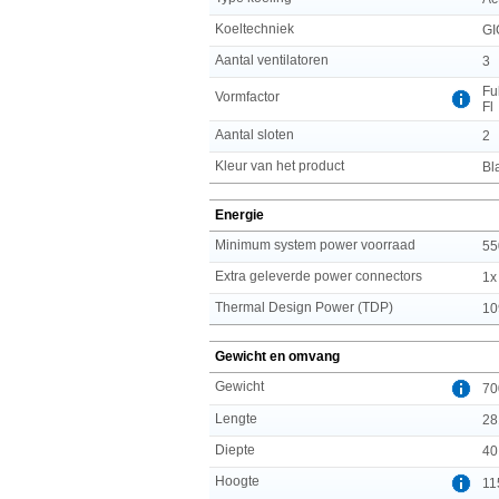
Koeltechniek
GI
Aantal ventilatoren
3
Fu
Vormfactor
Fl
Aantal sloten
2
Kleur van het product
Bl
Energie
Minimum system power voorraad
55
Extra geleverde power connectors
1x
Thermal Design Power (TDP)
10
Gewicht en omvang
Gewicht
70
Lengte
28
Diepte
40
Hoogte
11