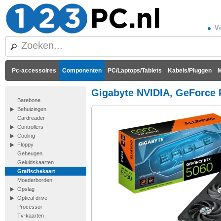
Vó
Pc-accessoires
Componenten
PC/Laptops/Tablets
Kabels/Pluggen
M
Gigabyte NVIDIA, GeForce 
Barebone
Behuizingen
Cardreader
Controllers
Cooling
Floppy
Geheugen
Geluidskaarten
Grafischekaart
Moederborden
Opslag
Optical drive
Processor
Tv-kaarten