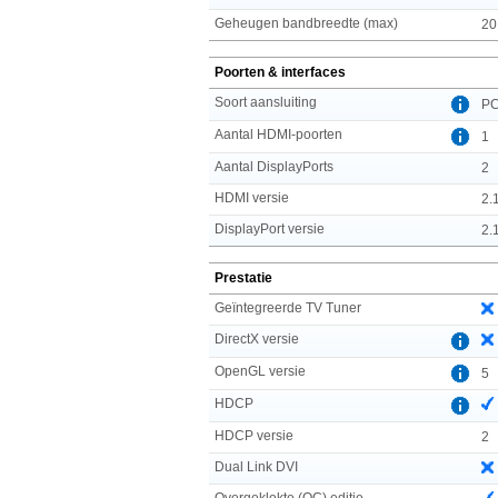
Geheugen bandbreedte (max)
20
Poorten & interfaces
Soort aansluiting
PC
Aantal HDMI-poorten
1
Aantal DisplayPorts
2
HDMI versie
2.
DisplayPort versie
2.
Prestatie
Geïntegreerde TV Tuner
DirectX versie
OpenGL versie
5
HDCP
HDCP versie
2
Dual Link DVI
Overgeklokte (OC) editie