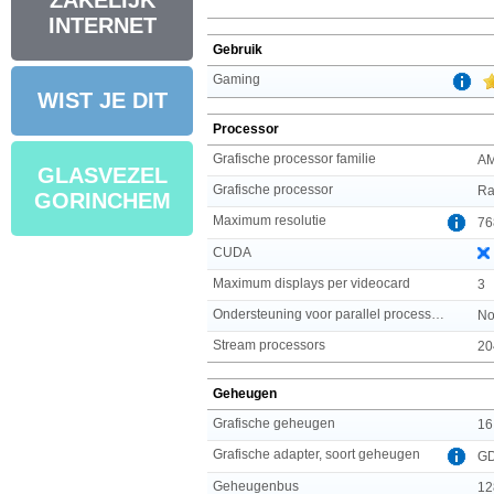
ZAKELIJK
INTERNET
Gebruik
Gaming
WIST JE DIT
Processor
Grafische processor familie
A
GLASVEZEL
Grafische processor
Ra
GORINCHEM
Maximum resolutie
76
CUDA
Maximum displays per videocard
3
Ondersteuning voor parallel processing
No
Stream processors
20
Geheugen
Grafische geheugen
16
Grafische adapter, soort geheugen
G
Geheugenbus
12