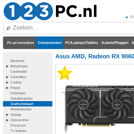
Vó
Pc-accessoires
Componenten
PC/Laptops/Tablets
Kabels/Pluggen
M
Asus AMD, Radeon RX 9060
Barebone
Behuizingen
Cardreader
Controllers
Cooling
Floppy
Geheugen
Geluidskaarten
Grafischekaart
Moederborden
Opslag
Optical drive
Processor
Tv-kaarten