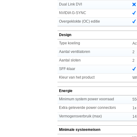
Dual Link DVI
NVIDIA G-SYNC
Overgeklokte (OC) editie
Design
Type koeling
Ac
Aantal ventilatoren
2
Aantal sloten
2
SFF-klaar
Kleur van het product
Wh
Energie
Minimum system power voorraad
55
Extra geleverde power connectors
1x
Vermogensverbruik (max)
14
Minimale systeemeisen