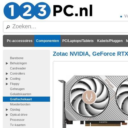
Vó
Pc-accessoires
Componenten
PC/Laptops/Tablets
Kabels/Pluggen
M
Zotac NVIDIA, GeForce RTX
Barebone
Behuizingen
Cardreader
Controllers
Cooling
Floppy
Geheugen
Geluidskaarten
Grafischekaart
Moederborden
Opslag
Optical drive
Processor
Tv-kaarten