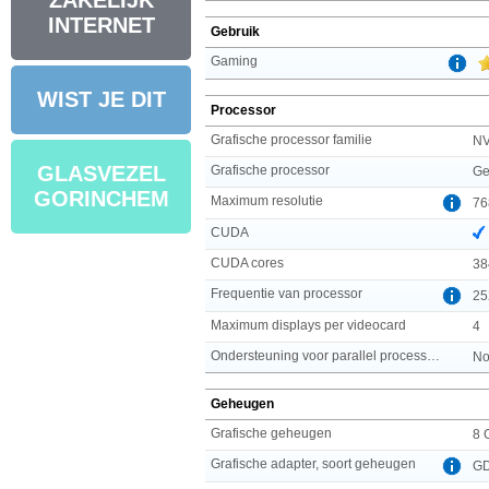
ZAKELIJK
INTERNET
Gebruik
Gaming
WIST JE DIT
Processor
Grafische processor familie
NV
GLASVEZEL
Grafische processor
Ge
GORINCHEM
Maximum resolutie
76
CUDA
CUDA cores
38
Frequentie van processor
25
Maximum displays per videocard
4
Ondersteuning voor parallel processing
No
Geheugen
Grafische geheugen
8 
Grafische adapter, soort geheugen
G