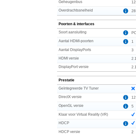
Geheugenbus
12
Overdrachtssnelheid
28
Poorten & interfaces
Soort aansluiting
PC
Aantal HDMI-poorten
1
Aantal DisplayPorts
3
HDMI versie
2.
DisplayPort versie
2.
Prestatie
Geïntegreerde TV Tuner
DirectX versie
12
OpenGL versie
5
Klaar voor Virtual Reality (VR)
HDCP
HDCP versie
2