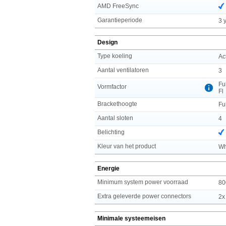
AMD FreeSync
Garantieperiode
3 
Design
Type koeling
Ac
Aantal ventilatoren
3
Fu
Vormfactor
Fl
Brackethoogte
Fu
Aantal sloten
4
Belichting
Kleur van het product
Wh
Energie
Minimum system power voorraad
80
Extra geleverde power connectors
2x
Minimale systeemeisen