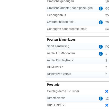
Grafische geheugen
16
Grafische adapter, soort geheugen
G
Geheugenbus
25
Overdrachtssnelheid
20
Geheugen bandbreedte (max)
64
Poorten & interfaces
Soort aansluiting
PC
Aantal HDMI-poorten
1
Aantal DisplayPorts
3
HDMI versie
2
DisplayPort versie
2
Prestatie
Geïntegreerde TV Tuner
DirectX versie
12
Dual Link DVI