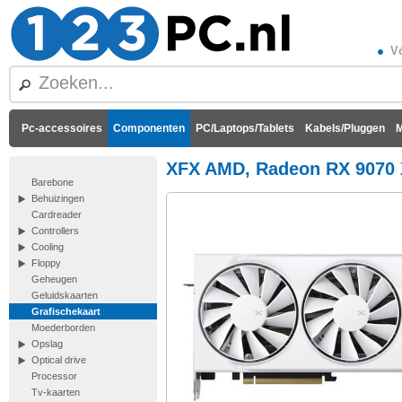
Vó
Pc-accessoires
Componenten
PC/Laptops/Tablets
Kabels/Pluggen
M
XFX AMD, Radeon RX 9070 
Barebone
Behuizingen
Cardreader
Controllers
Cooling
Floppy
Geheugen
Geluidskaarten
Grafischekaart
Moederborden
Opslag
Optical drive
Processor
Tv-kaarten