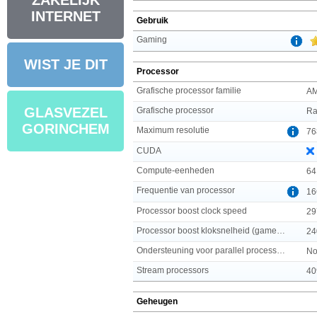
ZAKELIJK
INTERNET
Gebruik
Gaming
WIST JE DIT
Processor
Grafische processor familie
A
GLASVEZEL
Grafische processor
Ra
GORINCHEM
Maximum resolutie
76
CUDA
Compute-eenheden
64
Frequentie van processor
16
Processor boost clock speed
29
Processor boost kloksnelheid (gamemodus)
24
Ondersteuning voor parallel processing
No
Stream processors
40
Geheugen