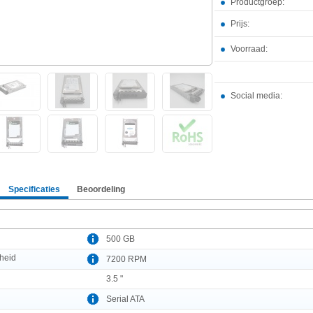
Productgroep:
Prijs:
Voorraad:
Social media:
Specificaties
Beoordeling
500 GB
heid
7200 RPM
3.5 "
Serial ATA