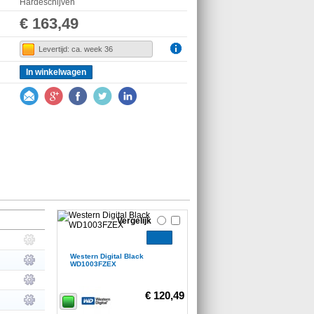
Hardeschijven
€ 163,49
Levertijd: ca. week 36
In winkelwagen
Vergelijk
Western Digital Black
WD1003FZEX
€ 120,49