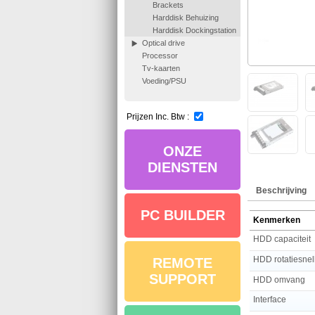
Brackets
Harddisk Behuizing
Harddisk Dockingstation
Optical drive
Processor
Tv-kaarten
Voeding/PSU
Prijzen Inc. Btw :
ONZE
DIENSTEN
Beschrijving
PC BUILDER
Kenmerken
HDD capaciteit
HDD rotatiesnel
REMOTE
SUPPORT
HDD omvang
Interface