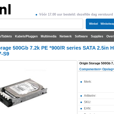
Vóór 17.00 uur besteld: dezelfde dag verstuurd
Winkel
Winkelwa
/Tablets
Kabels/Pluggen
Multimedia
Netwerk
Software
Supplies
Over
orage 500Gb 7.2k PE *900/R series SATA 2.5in 
7-S9
Componenten
>
Opslag
Merk:
Artikelnr:
SKU:
EAN: