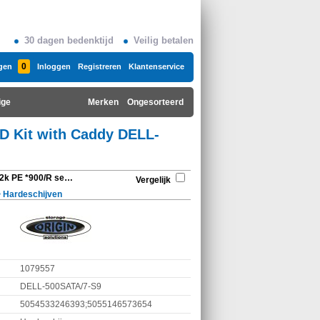
30 dagen bedenktijd
Veilig betalen
0
gen
Inloggen
Registreren
Klantenservice
ige
Merken
Ongesorteerd
HD Kit with Caddy DELL-
Origin Storage 500Gb 7.2k PE *900/R series SATA 2.5in HD Kit with Caddy DELL-500SATA/7-S9
Vergelijk
>
Hardeschijven
1079557
DELL-500SATA/7-S9
5054533246393;5055146573654