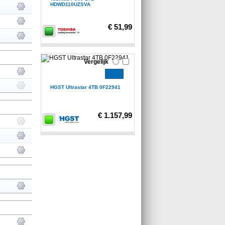
HDWD110UZSVA
€ 51,99
Vergelijk
HGST Ultrastar 4TB 0F22941
€ 1.157,99