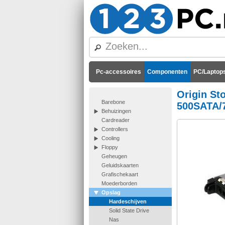
Pc-accessoires
Componenten
PC/Laptops
Origin St
Barebone
500SATA/
Behuizingen
Cardreader
Controllers
Cooling
Floppy
Geheugen
Geluidskaarten
Grafischekaart
Moederborden
Opslag
Hardeschijven
Solid State Drive
Nas