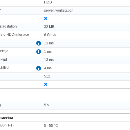
HDD
r
server, workstation
slagstation
32 MB
heid HDD-interface
6 Gbit/s
13 ms
ektijd
1 ms
ktijd
13 ms
httijd
4 ms
512
g
5 V
mgeving
uur (T-T)
5 - 55 °C