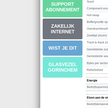
Soort
SUPPORT
Component voo
ABONNEMENT
Hot-swap
Buffergrootte op
ZAKELIJK
Overdrachtsnel
INTERNET
Zoektijd (lezen)
Track to track zo
WIST JE DIT
Gemiddelde zoe
Gemiddelde wac
Bytes per sector
GLASVEZEL
GORINCHEM
Refurbished
Energie
Bedrijfsspannin
Eisen aan de o
Bedrijfstemperat