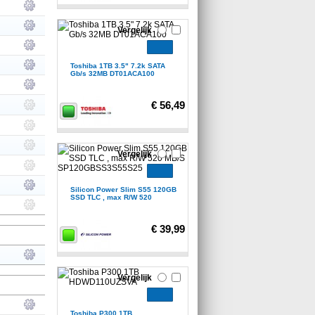
Vergelijk
Toshiba 1TB 3.5" 7.2k SATA
Gb/s 32MB DT01ACA100
€ 56,49
Vergelijk
Silicon Power Slim S55 120GB
SSD TLC , max R/W 520
€ 39,99
Vergelijk
Toshiba P300 1TB