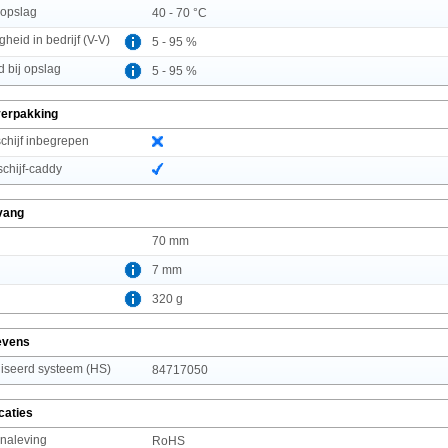
 opslag
40 - 70 °C
gheid in bedrijf (V-V)
5 - 95 %
d bij opslag
5 - 95 %
verpakking
chijf inbegrepen
schijf-caddy
vang
70 mm
7 mm
320 g
evens
seerd systeem (HS)
84717050
caties
 naleving
RoHS