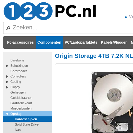
Vó
Pc-accessoires
Componenten
PC/Laptops/Tablets
Kabels/Pluggen
M
Origin Storage 4TB 7.2K N
Barebone
Behuizingen
Cardreader
Controllers
Cooling
Floppy
Geheugen
Geluidskaarten
Grafischekaart
Moederborden
Opslag
Hardeschijven
Solid State Drive
Nas