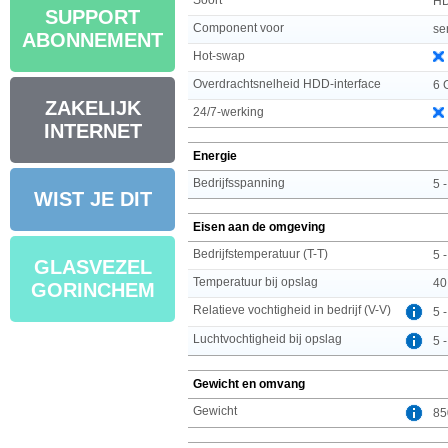
H
SUPPORT
Component voor
se
ABONNEMENT
Hot-swap
Overdrachtsnelheid HDD-interface
6 
ZAKELIJK
24/7-werking
INTERNET
Energie
Bedrijfsspanning
5 
WIST JE DIT
Eisen aan de omgeving
Bedrijfstemperatuur (T-T)
5 
GLASVEZEL
Temperatuur bij opslag
40
GORINCHEM
Relatieve vochtigheid in bedrijf (V-V)
5 
Luchtvochtigheid bij opslag
5 
Gewicht en omvang
Gewicht
85