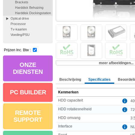
Brackets
Harddisk Behuizing
Harddisk Dockingstation
Optical drive
Processor
Tv-kaarten
Voeding/PSU
Prijzen Inc. Btw :
meer afbeeldingen...
ONZE
DIENSTEN
Beschrijving
Specificaties
Beoordeli
PC BUILDER
Kenmerken
HDD capaciteit
40
HDD rotatiesnelheid
72
REMOTE
HDD omvang
3.5
SUPPORT
Interface
NL
Soort