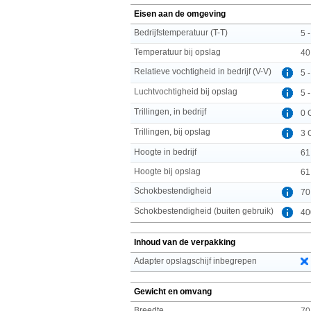
Eisen aan de omgeving
Bedrijfstemperatuur (T-T)
5 
Temperatuur bij opslag
40
Relatieve vochtigheid in bedrijf (V-V)
5 
Luchtvochtigheid bij opslag
5 
Trillingen, in bedrijf
0 
Trillingen, bij opslag
3 
Hoogte in bedrijf
61
Hoogte bij opslag
61
Schokbestendigheid
70
Schokbestendigheid (buiten gebruik)
40
Inhoud van de verpakking
Adapter opslagschijf inbegrepen
Gewicht en omvang
Breedte
70