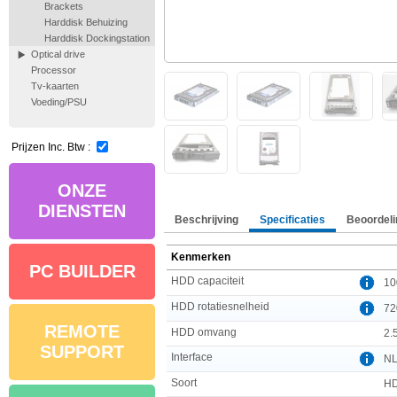
Brackets
Harddisk Behuizing
Harddisk Dockingstation
Optical drive
Processor
Tv-kaarten
Voeding/PSU
Prijzen Inc. Btw :
ONZE
DIENSTEN
Beschrijving
Specificaties
Beoordeli
Kenmerken
PC BUILDER
HDD capaciteit
10
HDD rotatiesnelheid
72
REMOTE
HDD omvang
2.5
SUPPORT
Interface
NL
Soort
H