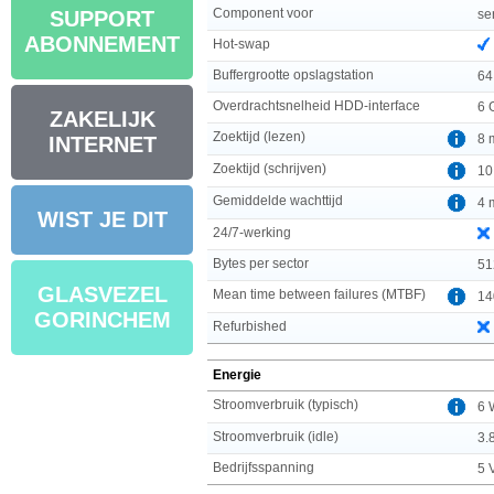
Component voor
se
SUPPORT
ABONNEMENT
Hot-swap
Buffergrootte opslagstation
64
Overdrachtsnelheid HDD-interface
6 
ZAKELIJK
Zoektijd (lezen)
8 
INTERNET
Zoektijd (schrijven)
10
Gemiddelde wachttijd
4 
WIST JE DIT
24/7-werking
Bytes per sector
51
GLASVEZEL
Mean time between failures (MTBF)
14
GORINCHEM
Refurbished
Energie
Stroomverbruik (typisch)
6 
Stroomverbruik (idle)
3.
Bedrijfsspanning
5 