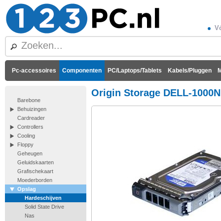
Vó
Pc-accessoires
Componenten
PC/Laptops/Tablets
Kabels/Pluggen
M
Origin Storage DELL-1000N
Barebone
Behuizingen
Cardreader
Controllers
Cooling
Floppy
Geheugen
Geluidskaarten
Grafischekaart
Moederborden
Opslag
Hardeschijven
Solid State Drive
Nas