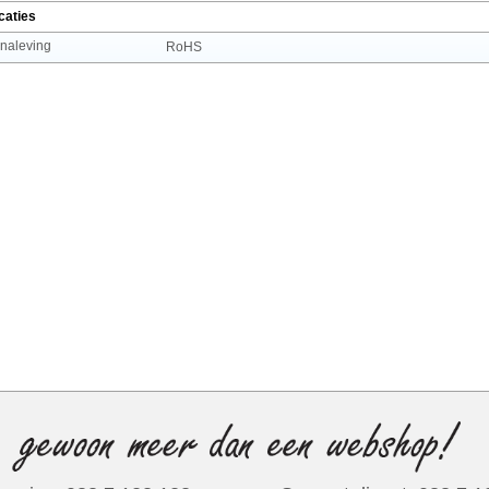
caties
 naleving
RoHS