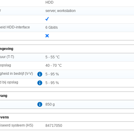
HDD
r
server, workstation
heid HDD-interface
6 Gbit/s
mgeving
uur (T-T)
5 - 55 °C
 opslag
40 - 70 °C
gheid in bedrijf (V-V)
5 - 95 %
d bij opslag
5 - 95 %
vang
850 g
evens
seerd systeem (HS)
84717050