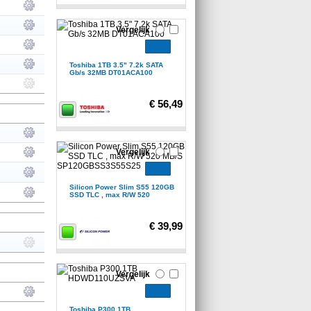
Vergelijk
Toshiba 1TB 3.5" 7.2k SATA
Gb/s 32MB DT01ACA100
€ 56,49
Vergelijk
Silicon Power Slim S55 120GB
SSD TLC , max R/W 520
€ 39,99
Vergelijk
Toshiba P300 1TB