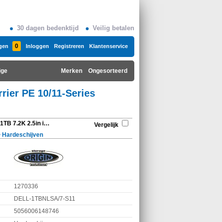
30 dagen bedenktijd
Veilig betalen
0
gen
Inloggen
Registreren
Klantenservice
ige
Merken
Ongesorteerd
rrier PE 10/11-Series
Origin Storage Nearline 1TB 7.2K 2.5in in 3.5in Hybrid carrier PE 10/11-Series Nearline SATA Hot-Swap HD Kit DELL-1TBNLSA/7-S11
Vergelijk
>
Hardeschijven
1270336
DELL-1TBNLSA/7-S11
5056006148746