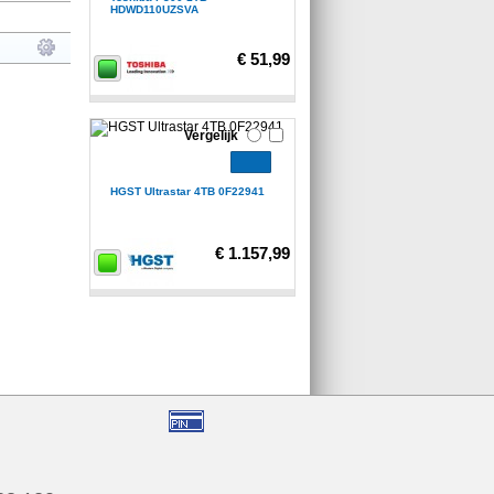
HDWD110UZSVA
€ 51,99
Vergelijk
HGST Ultrastar 4TB 0F22941
€ 1.157,99