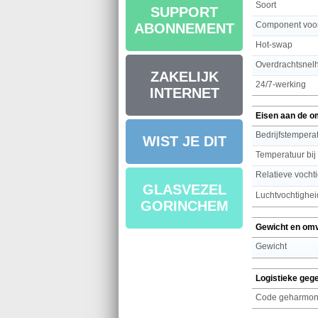
Soort
SUPPORT
Component voo
ABONNEMENT
Hot-swap
Overdrachtsnel
ZAKELIJK
24/7-werking
INTERNET
Eisen aan de o
Bedrijfstemperat
WIST JE DIT
Temperatuur bij
Relatieve vochti
GLASVEZEL
Luchtvochtighei
GORINCHEM
Gewicht en om
Gewicht
Logistieke geg
Code geharmoni