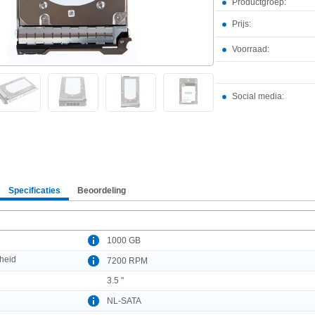
Productgroep:
Prijs:
Voorraad:
Social media:
Specificaties
Beoordeling
1000 GB
heid
7200 RPM
3.5 "
NL-SATA