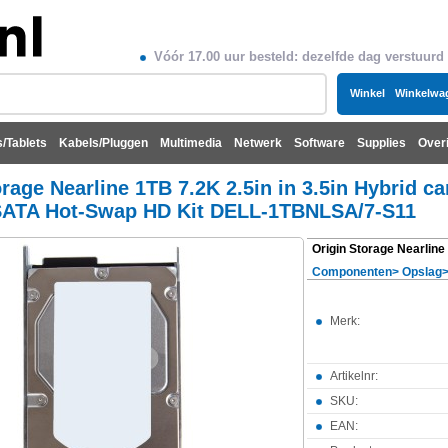
Vóór 17.00 uur besteld: dezelfde dag verstuurd
Winkel
Winkelwa
/Tablets
Kabels/Pluggen
Multimedia
Netwerk
Software
Supplies
Over
rage Nearline 1TB 7.2K 2.5in in 3.5in Hybrid ca
SATA Hot-Swap HD Kit DELL-1TBNLSA/7-S11
Componenten
>
Opslag
Merk:
Artikelnr:
SKU:
EAN: