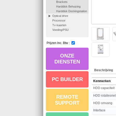
Brackets
Harddisk Behuizing
Harddisk Dockingstation
Optical drive
Processor
Tv-kaarten
Voeding/PSU
Prijzen Inc. Btw :
ONZE
DIENSTEN
Beschrijving
PC BUILDER
Kenmerken
HDD capaciteit
HDD rotatiesnel
REMOTE
SUPPORT
HDD omvang
Interface