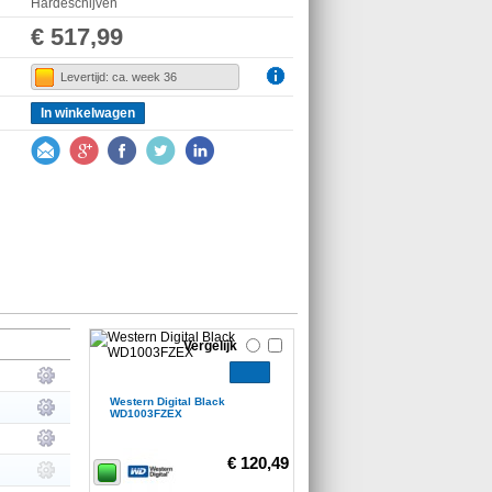
Hardeschijven
€ 517,99
Levertijd: ca. week 36
In winkelwagen
Vergelijk
Western Digital Black
WD1003FZEX
€ 120,49