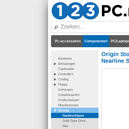
Pc-accessoires
Componenten
PC/Laptops
Origin Sto
Barebone
Nearline 
Behuizingen
Cardreader
Controllers
Cooling
Floppy
Geheugen
Geluidskaarten
Grafischekaart
Moederborden
Opslag
Hardeschijven
Solid State Drive
Nas