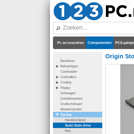
Pc-accessoires
Componenten
PC/Laptops
Origin S
Barebone
Behuizingen
Cardreader
Controllers
Cooling
Floppy
Geheugen
Geluidskaarten
Grafischekaart
Moederborden
Opslag
Hardeschijven
Solid State Drive
Nas