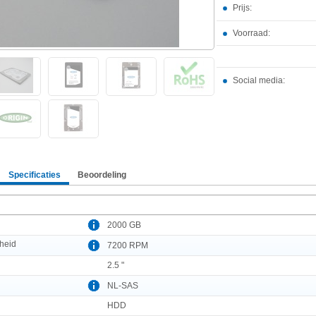
Prijs:
Voorraad:
Social media:
Specificaties
Beoordeling
2000 GB
heid
7200 RPM
2.5 "
NL-SAS
HDD