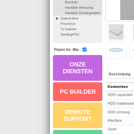
Brackets
Harddisk Behuizing
Harddisk Dockingstation
Optical drive
Processor
Tv-kaarten
Voeding/PSU
Prijzen Inc. Btw :
ONZE
DIENSTEN
Beschrijving
Kenmerken
PC BUILDER
HDD capaciteit
HDD rotatiesnel
REMOTE
HDD omvang
SUPPORT
Interface
Soort