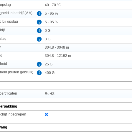
 opslag
40 - 70 °C
gheid in bedrijf (V-V)
5 - 95 %
d bij opslag
5 - 95 %
rijf
0 G
pslag
3 G
f
304.8 - 3048 m
ag
304.8 - 12192 m
heid
25 G
eid (buiten gebruik)
400 G
rtificaten
RoHS
verpakking
chijf inbegrepen
vang