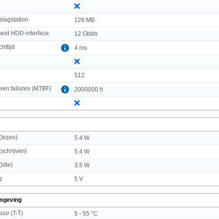
slagstation
128 MB
heid HDD-interface
12 Gbit/s
httijd
4 ms
512
en failures (MTBF)
2000000 h
(lezen)
5.4 W
schrijven)
5.4 W
idle)
3.5 W
g
5 V
mgeving
uur (T-T)
5 - 55 °C