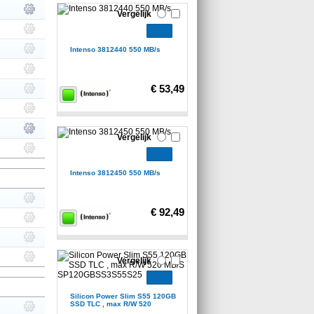
Vergelijk
Intenso 3812440 550 MB/s
€ 53,49
Vergelijk
Intenso 3812450 550 MB/s
€ 92,49
Vergelijk
Silicon Power Slim S55 120GB
SSD TLC , max R/W 520