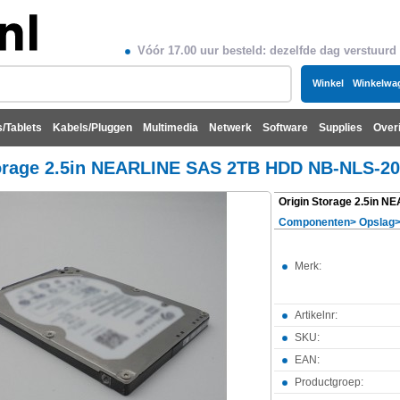
Vóór 17.00 uur besteld: dezelfde dag verstuurd
Winkel
Winkelwa
/Tablets
Kabels/Pluggen
Multimedia
Netwerk
Software
Supplies
Over
torage 2.5in NEARLINE SAS 2TB HDD NB-NLS-2
Componenten
>
Opslag
Merk:
Artikelnr:
SKU:
EAN:
Productgroep: