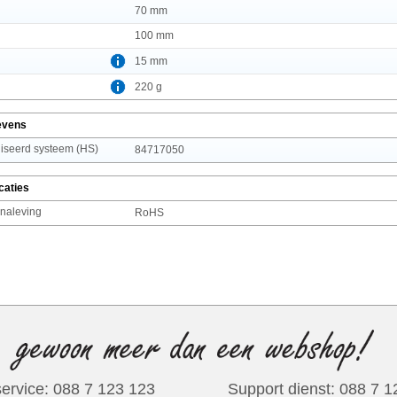
70 mm
100 mm
15 mm
220 g
evens
seerd systeem (HS)
84717050
caties
 naleving
RoHS
ervice: 088 7 123 123
Support dienst: 088 7 