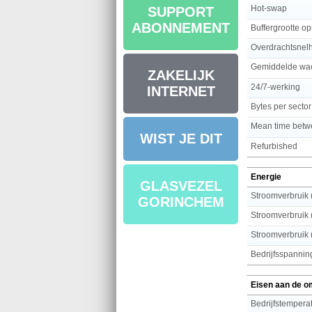
Hot-swap
SUPPORT
ABONNEMENT
Buffergrootte op
Overdrachtsnel
Gemiddelde wac
ZAKELIJK
24/7-werking
INTERNET
Bytes per sector
Mean time betwe
WIST JE DIT
Refurbished
Energie
GLASVEZEL
Stroomverbruik 
GORINCHEM
Stroomverbruik (
Stroomverbruik (
Bedrijfsspannin
Eisen aan de o
Bedrijfstemperat