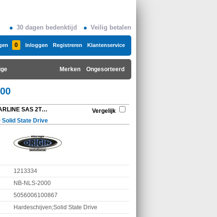
30 dagen bedenktijd
Veilig betalen
0
gen
Inloggen
Registreren
Klantenservice
ige
Merken
Ongesorteerd
000
Origin Storage 2.5in NEARLINE SAS 2TB HDD NB-NLS-2000
Vergelijk
>
Solid State Drive
1213334
NB-NLS-2000
5056006100867
Hardeschijven;Solid State Drive