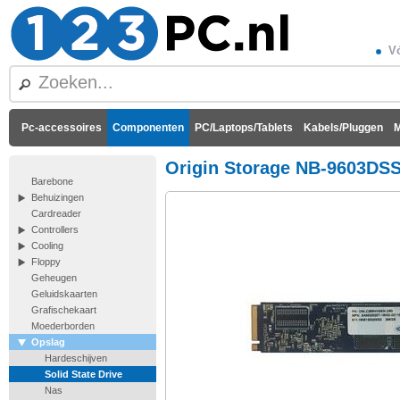
Vó
Pc-accessoires
Componenten
PC/Laptops/Tablets
Kabels/Pluggen
M
Origin Storage NB-9603DS
Barebone
Behuizingen
Cardreader
Controllers
Cooling
Floppy
Geheugen
Geluidskaarten
Grafischekaart
Moederborden
Opslag
Hardeschijven
Solid State Drive
Nas