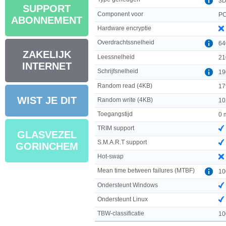
3D
SUPPORT
Component voor
PC
ABONNEMENT
Hardware encryptie
Overdrachtssnelheid
64
ZAKELIJK
Leessnelheid
21
INTERNET
Schrijfsnelheid
19
Random read (4KB)
17
WIST JE DIT
Random write (4KB)
10
Toegangstijd
0 
TRIM support
GLASVEZEL
S.M.A.R.T support
GORINCHEM
Hot-swap
Mean time between failures (MTBF)
10
Ondersteunt Windows
Ondersteunt Linux
TBW-classificatie
10