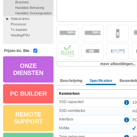
Brackets
Harddisk Behuizing
Harddisk Dockingstation
Optical drive
Processor
Tv-kaarten
Voeding/PSU
Prijzen Inc. Btw :
meer afbeeldingen...
ONZE
DIENSTEN
Beschrijving
Specificaties
Beoordeli
PC BUILDER
Kenmerken
SSD capaciteit
10
SSD-vormfactor
m
REMOTE
Interface
PC
SUPPORT
NVMe
Type geheugen