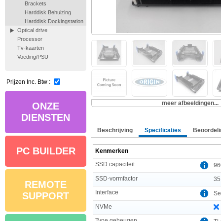
Brackets
Harddisk Behuizing
Harddisk Dockingstation
Optical drive
Processor
Tv-kaarten
Voeding/PSU
Prijzen Inc. Btw :
meer afbeeldingen...
ONZE
DIENSTEN
Beschrijving
Specificaties
Beoordeli
PC BUILDER
Kenmerken
SSD capaciteit
96
SSD-vormfactor
35
REMOTE
Interface
Ser
SUPPORT
NVMe
Type geheugen