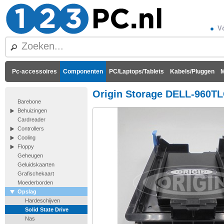
Vó
Pc-accessoires
Componenten
PC/Laptops/Tablets
Kabels/Pluggen
M
Origin Storage DELL-960TL
Barebone
Behuizingen
Cardreader
Controllers
Cooling
Floppy
Geheugen
Geluidskaarten
Grafischekaart
Moederborden
Opslag
Hardeschijven
Solid State Drive
Nas