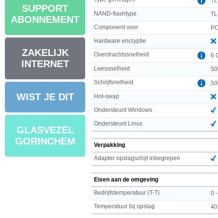
T
SUPPORT
NAND-flashtype
TL
ABONNEMENT
Component voor
PC
Hardware encryptie
ZAKELIJK
Overdrachtssnelheid
6 
INTERNET
Leessnelheid
50
Schrijfsnelheid
50
WIST JE DIT
Hot-swap
Ondersteunt Windows
Ondersteunt Linux
GLASVEZEL
GORINCHEM
Verpakking
Adapter opslagschijf inbegrepen
Eisen aan de omgeving
Bedrijfstemperatuur (T-T)
0 
Temperatuur bij opslag
40