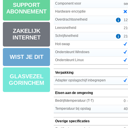
Component voor
se
SUPPORT
ABONNEMENT
Hardware encryptie
Overdrachtssnelheid
12
Leessnelheid
21
ZAKELIJK
Schrijfsnelheid
21
INTERNET
Hot-swap
Ondersteunt Windows
WIST JE DIT
Ondersteunt Linux
Verpakking
GLASVEZEL
Adapter opslagschijf inbegrepen
GORINCHEM
Eisen aan de omgeving
Bedrijfstemperatuur (T-T)
0 
Temperatuur bij opslag
40
Overige specificaties