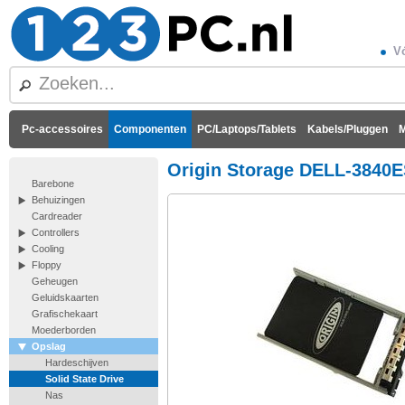
Vó
Pc-accessoires
Componenten
PC/Laptops/Tablets
Kabels/Pluggen
M
Origin Storage DELL-3840
Barebone
Behuizingen
Cardreader
Controllers
Cooling
Floppy
Geheugen
Geluidskaarten
Grafischekaart
Moederborden
Opslag
Hardeschijven
Solid State Drive
Nas