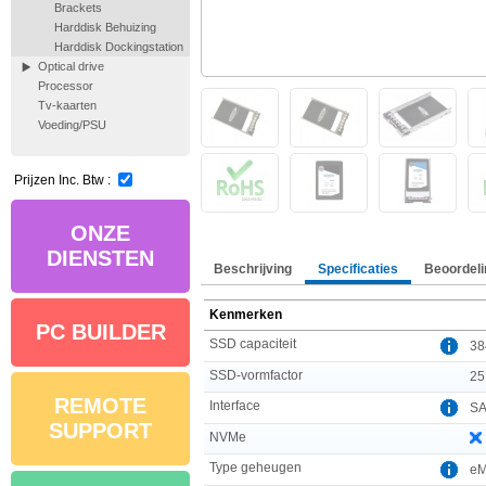
Brackets
Harddisk Behuizing
Harddisk Dockingstation
Optical drive
Processor
Tv-kaarten
Voeding/PSU
Prijzen Inc. Btw :
ONZE
DIENSTEN
Beschrijving
Specificaties
Beoordeli
Kenmerken
PC BUILDER
SSD capaciteit
38
SSD-vormfactor
25
REMOTE
Interface
S
SUPPORT
NVMe
Type geheugen
e