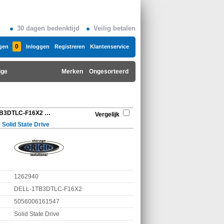
30 dagen bedenktijd
Veilig betalen
0
gen
Inloggen
Registreren
Klantenservice
ige
Merken
Ongesorteerd
Origin Storage DELL-1TB3DTLC-F16X2 550 MB/s
Vergelijk
>
Solid State Drive
1262940
DELL-1TB3DTLC-F16X2
5056006161547
Solid State Drive