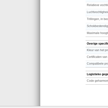
Relatieve vochti
Luchtvochtighei
Trillingen, in bed
Schokbestendig
Maximale hoogte
Overige specifi
Kleur van het p
Certificaten van
Compatibele pr
Logistieke geg
Code geharmoni