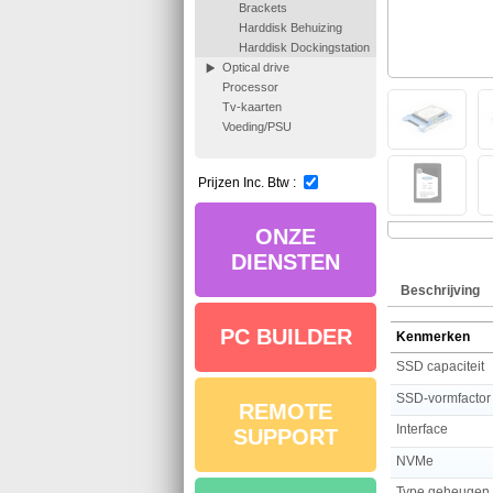
Brackets
Harddisk Behuizing
Harddisk Dockingstation
Optical drive
Processor
Tv-kaarten
Voeding/PSU
Prijzen Inc. Btw :
ONZE
DIENSTEN
Beschrijving
PC BUILDER
Kenmerken
SSD capaciteit
SSD-vormfactor
REMOTE
Interface
SUPPORT
NVMe
Type geheugen