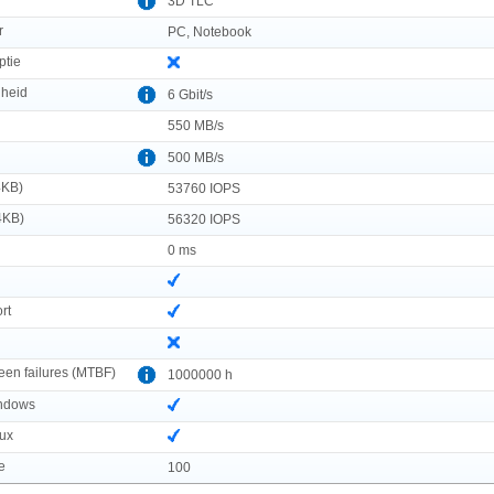
3D TLC
r
PC, Notebook
ptie
lheid
6 Gbit/s
550 MB/s
500 MB/s
4KB)
53760 IOPS
4KB)
56320 IOPS
0 ms
rt
en failures (MTBF)
1000000 h
indows
nux
e
100