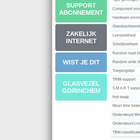
SUPPORT
Component voo
ABONNEMENT
Hardware encry
Overdrachtssne
ZAKELIJK
Leessnelheid
INTERNET
Schrijfsnelheid
Random read (
WIST JE DIT
Random write (
Toegangstijd
TRIM support
GLASVEZEL
S.M.A.R.T suppo
GORINCHEM
Hot-swap
Mean time betwe
Ondersteunt W
Ondersteunt Li
TBW-classificati