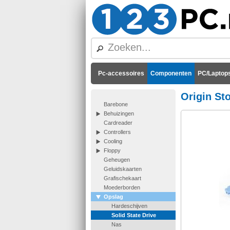
Pc-accessoires
Componenten
PC/Laptops
Origin S
Barebone
Behuizingen
Cardreader
Controllers
Cooling
Floppy
Geheugen
Geluidskaarten
Grafischekaart
Moederborden
Opslag
Hardeschijven
Solid State Drive
Nas