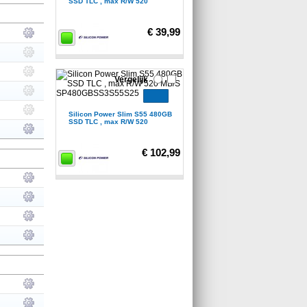
SSD TLC , max R/W 520
€ 39,99
Vergelijk
Silicon Power Slim S55 480GB
SSD TLC , max R/W 520
€ 102,99