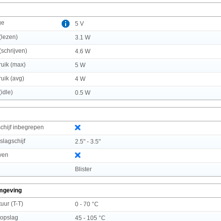
ge
5 V
(lezen)
3.1 W
schrijven)
4.6 W
uik (max)
5 W
uik (avg)
4 W
idle)
0.5 W
chijf inbegrepen
slagschijf
2.5" - 3.5"
even
g
Blister
mgeving
uur (T-T)
0 - 70 °C
 opslag
45 - 105 °C