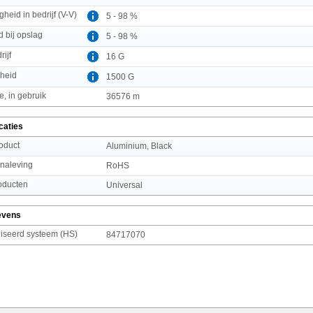
gheid in bedrijf (V-V)
5 - 98 %
d bij opslag
5 - 98 %
rijf
16 G
heid
1500 G
, in gebruik
36576 m
caties
roduct
Aluminium, Black
 naleving
RoHS
oducten
Universal
evens
seerd systeem (HS)
84717070