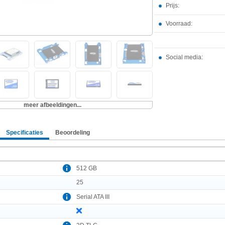
Prijs:
Voorraad:
Social media:
meer afbeeldingen...
Specificaties
Beoordeling
512 GB
25
Serial ATA III