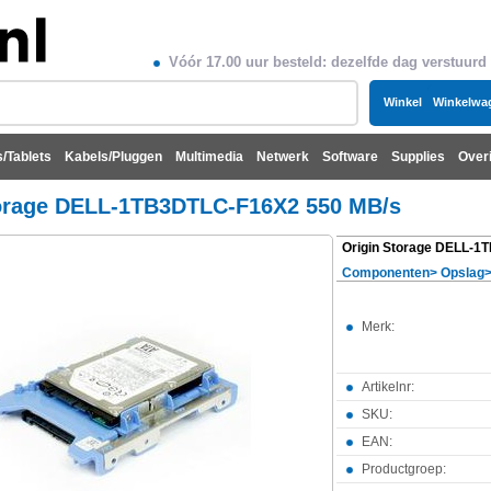
Vóór 17.00 uur besteld: dezelfde dag verstuurd
Winkel
Winkelwa
/Tablets
Kabels/Pluggen
Multimedia
Netwerk
Software
Supplies
Over
torage DELL-1TB3DTLC-F16X2 550 MB/s
Componenten
>
Opslag
Merk:
Artikelnr:
SKU:
EAN:
Productgroep: