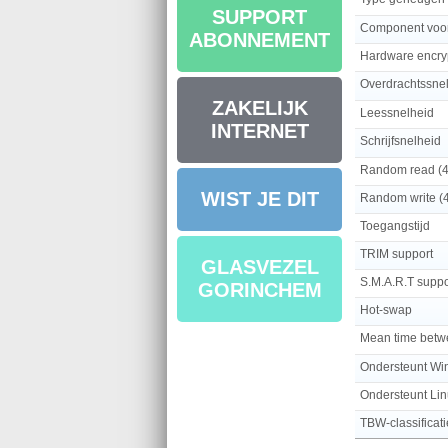
SUPPORT
Component voo
ABONNEMENT
Hardware encry
Overdrachtssne
ZAKELIJK
Leessnelheid
INTERNET
Schrijfsnelheid
Random read (
WIST JE DIT
Random write (
Toegangstijd
TRIM support
GLASVEZEL
S.M.A.R.T suppo
GORINCHEM
Hot-swap
Mean time betwe
Ondersteunt W
Ondersteunt Li
TBW-classificati