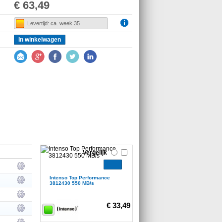
€ 63,49
Levertijd: ca. week 35
In winkelwagen
Vergelijk
Intenso Top Performance
3812430 550 MB/s
€ 33,49