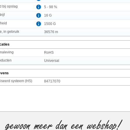
d bij opslag
5 - 98 %
rijf
16 G
heid
1500 G
, in gebruik
36576 m
caties
 naleving
RoHS
oducten
Universal
evens
seerd systeem (HS)
84717070