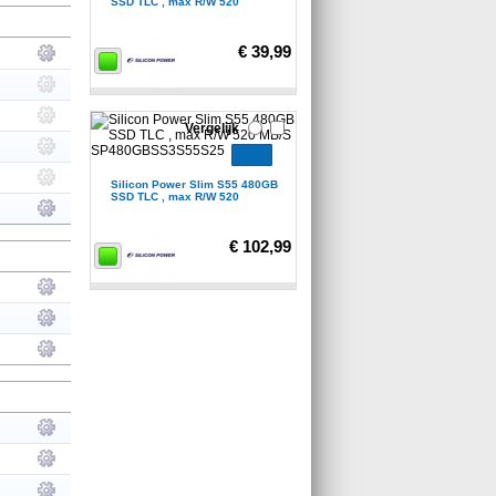
SSD TLC , max R/W 520
€ 39,99
Vergelijk
Silicon Power Slim S55 480GB
SSD TLC , max R/W 520
€ 102,99