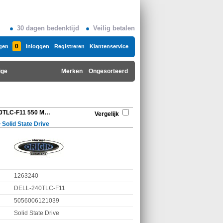
30 dagen bedenktijd
Veilig betalen
0
gen
Inloggen
Registreren
Klantenservice
ige
Merken
Ongesorteerd
Origin Storage DELL-240TLC-F11 550 MB/s
Vergelijk
>
Solid State Drive
1263240
DELL-240TLC-F11
5056006121039
Solid State Drive