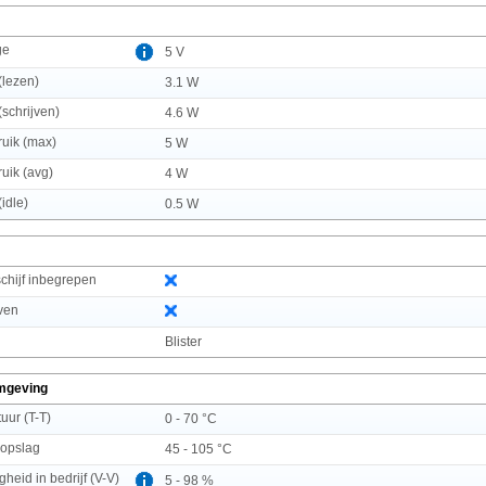
ge
5 V
(lezen)
3.1 W
schrijven)
4.6 W
uik (max)
5 W
uik (avg)
4 W
idle)
0.5 W
chijf inbegrepen
even
g
Blister
mgeving
uur (T-T)
0 - 70 °C
 opslag
45 - 105 °C
gheid in bedrijf (V-V)
5 - 98 %