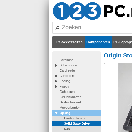
Pc-accessoires
Componenten
PC/Laptops
Origin St
Barebone
Behuizingen
Cardreader
Controllers
Cooling
Floppy
Geheugen
Geluidskaarten
Grafischekaart
Moederborden
Opslag
Hardeschijven
Solid State Drive
Nas