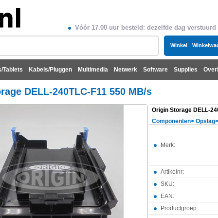
Vóór 17.00 uur besteld: dezelfde dag verstuurd
Winkel
Winkelwa
/Tablets
Kabels/Pluggen
Multimedia
Netwerk
Software
Supplies
Over
orage DELL-240TLC-F11 550 MB/s
Componenten
>
Opslag
Merk:
Artikelnr:
SKU:
EAN:
Productgroep: