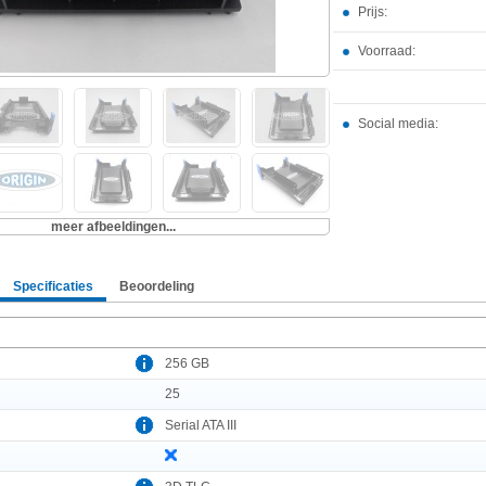
Prijs:
Voorraad:
Social media:
meer afbeeldingen...
Specificaties
Beoordeling
256 GB
25
Serial ATA III