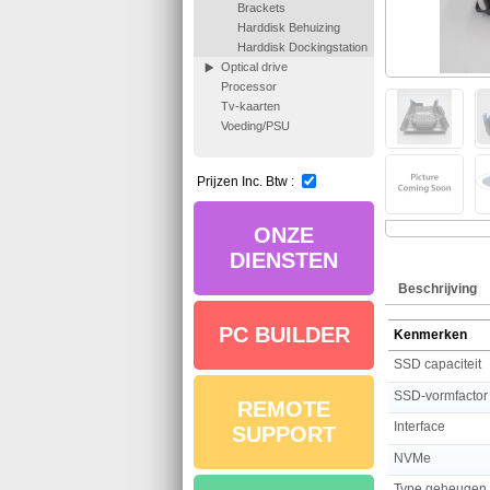
Brackets
Harddisk Behuizing
Harddisk Dockingstation
Optical drive
Processor
Tv-kaarten
Voeding/PSU
Prijzen Inc. Btw :
ONZE
DIENSTEN
Beschrijving
PC BUILDER
Kenmerken
SSD capaciteit
SSD-vormfactor
REMOTE
Interface
SUPPORT
NVMe
Type geheugen