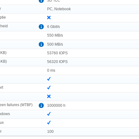
3D TLC
r
PC, Notebook
ptie
lheid
6 Gbit/s
550 MB/s
500 MB/s
4KB)
53760 IOPS
4KB)
56320 IOPS
0 ms
rt
en failures (MTBF)
1000000 h
indows
nux
e
100