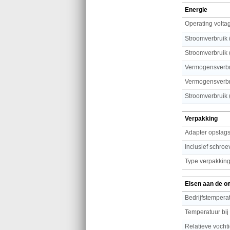
Energie
Operating volta
Stroomverbruik 
Stroomverbruik (
Vermogensverbr
Vermogensverbr
Stroomverbruik (
Verpakking
Adapter opslags
Inclusief schro
Type verpakkin
Eisen aan de o
Bedrijfstemperat
Temperatuur bij
Relatieve vochti