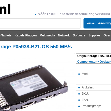
Vóór 17.00 uur besteld: dezelfde dag verstuurd
Winkel
Winkelwa
/Tablets
Kabels/Pluggen
Multimedia
Netwerk
Software
Supplies
Over
orage P05938-B21-OS 550 MB/s
Origin Storage P05938
Componenten
>
Opslag
Merk:
Artikelnr:
SKU:
EAN:
Productgroep: