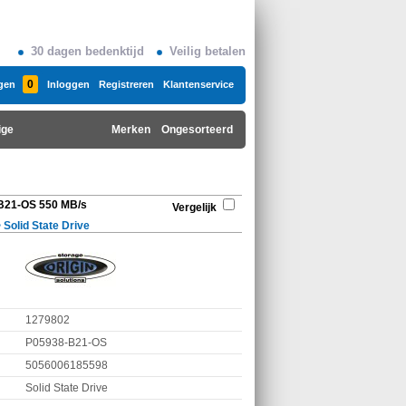
30 dagen bedenktijd
Veilig betalen
0
gen
Inloggen
Registreren
Klantenservice
ige
Merken
Ongesorteerd
-B21-OS 550 MB/s
Vergelijk
>
Solid State Drive
1279802
P05938-B21-OS
5056006185598
Solid State Drive