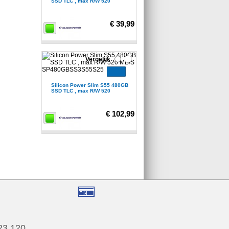
SSD TLC , max R/W 520
€ 39,99
Vergelijk
Silicon Power Slim S55 480GB
SSD TLC , max R/W 520
€ 102,99
123 120