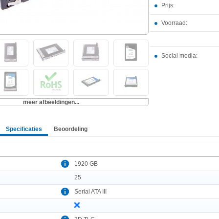
Prijs:
Voorraad:
Social media:
meer afbeeldingen...
Specificaties
Beoordeling
1920 GB
25
Serial ATA III