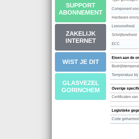
SUPPORT
Component voo
ABONNEMENT
Hardware encry
Leessnelheid
ZAKELIJK
Schrijfsnelheid
INTERNET
ECC
Eisen aan de o
WIST JE DIT
Bedrijfstemperat
Temperatuur bij
GLASVEZEL
Overige specifi
GORINCHEM
Certificaten van
Logistieke geg
Code geharmoni