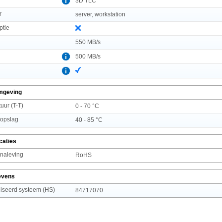
3D TLC
r
server, workstation
ptie
550 MB/s
500 MB/s
mgeving
uur (T-T)
0 - 70 °C
 opslag
40 - 85 °C
caties
 naleving
RoHS
evens
seerd systeem (HS)
84717070