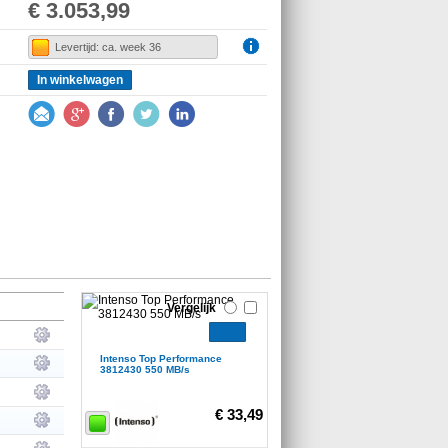
€ 3.053,99
Levertijd: ca. week 36
In winkelwagen
Vergelijk
Intenso Top Performance
3812430 550 MB/s
€ 33,49