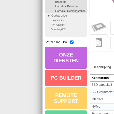
Brackets
Harddisk Behuizing
Harddisk Dockingstation
Optical drive
Processor
Tv-kaarten
Voeding/PSU
Prijzen Inc. Btw :
ONZE
DIENSTEN
Beschrijving
PC BUILDER
Kenmerken
SSD capaciteit
SSD-vormfactor
REMOTE
Interface
SUPPORT
NVMe
Type geheugen