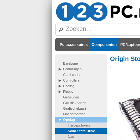
Pc-accessoires
Componenten
PC/Laptops
Origin St
Barebone
Behuizingen
Cardreader
Controllers
Cooling
Floppy
Geheugen
Geluidskaarten
Grafischekaart
Moederborden
Opslag
Hardeschijven
Solid State Drive
Nas