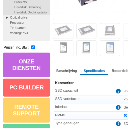
Brackets
Harddisk Behuizing
Harddisk Dockingstation
Optical drive
Processor
Tv-kaarten
Voeding/PSU
Prijzen Inc. Btw :
ONZE
DIENSTEN
Beschrijving
Specificaties
Beoordeli
Kenmerken
PC BUILDER
SSD capaciteit
96
SSD-vormfactor
25
REMOTE
Interface
Ser
SUPPORT
NVMe
Type geheugen
3D