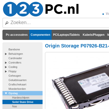
Vó
Pc-accessoires
Componenten
PC/Laptops/Tablets
Kabels/Pluggen
M
Origin Storage P07926-B21
Barebone
Behuizingen
Cardreader
Controllers
Cooling
Floppy
Geheugen
Geluidskaarten
Grafischekaart
Moederborden
Opslag
Hardeschijven
Solid State Drive
Nas