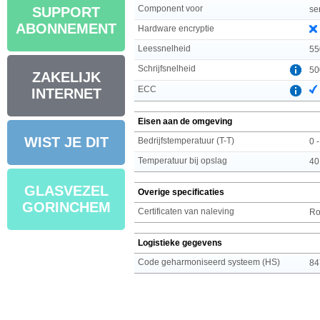
Component voor
se
SUPPORT
ABONNEMENT
Hardware encryptie
Leessnelheid
55
Schrijfsnelheid
50
ZAKELIJK
ECC
INTERNET
Eisen aan de omgeving
WIST JE DIT
Bedrijfstemperatuur (T-T)
0 
Temperatuur bij opslag
40
GLASVEZEL
Overige specificaties
GORINCHEM
Certificaten van naleving
R
Logistieke gegevens
Code geharmoniseerd systeem (HS)
84