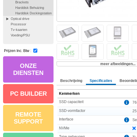
Brackets
Harddisk Behuizing
Harddisk Dockingstation
Optical drive
Processor
Tv-kaarten
Voeding/PSU
Prijzen Inc. Btw :
meer afbeeldingen...
ONZE
DIENSTEN
Beschrijving
Specificaties
Beoordeli
PC BUILDER
Kenmerken
SSD capaciteit
76
SSD-vormfactor
25
REMOTE
Interface
Se
SUPPORT
NVMe
Type geheugen