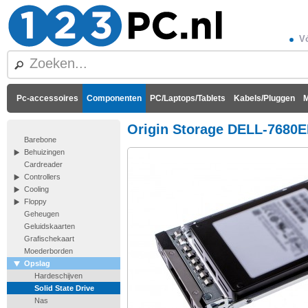
Vó
Pc-accessoires
Componenten
PC/Laptops/Tablets
Kabels/Pluggen
M
Origin Storage DELL-7680
Barebone
Behuizingen
Cardreader
Controllers
Cooling
Floppy
Geheugen
Geluidskaarten
Grafischekaart
Moederborden
Opslag
Hardeschijven
Solid State Drive
Nas