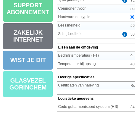
T
SUPPORT
Component voor
se
ABONNEMENT
Hardware encryptie
Leessnelheid
50
ZAKELIJK
Schrijfsnelheid
50
INTERNET
Eisen aan de omgeving
Bedrijfstemperatuur (T-T)
0 
WIST JE DIT
Temperatuur bij opslag
40
Overige specificaties
GLASVEZEL
Certificaten van naleving
R
GORINCHEM
Logistieke gegevens
Code geharmoniseerd systeem (HS)
84