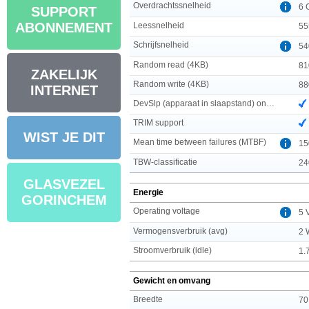
Overdrachtssnelheid
6 
SUPPORT
ABONNEMENT
Leessnelheid
55
Schrijfsnelheid
54
Random read (4KB)
81
ZAKELIJK
Random write (4KB)
88
INTERNET
DevSlp (apparaat in slaapstand) ondersteuning
TRIM support
WIST JE DIT
Mean time between failures (MTBF)
15
TBW-classificatie
24
GLASVEZEL
Energie
GORINCHEM
Operating voltage
5 
Vermogensverbruik (avg)
2 
Stroomverbruik (idle)
1.
Gewicht en omvang
Breedte
70