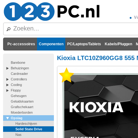
Vó
Pc-accessoires
Componenten
PC/Laptops/Tablets
Kabels/Pluggen
M
Kioxia LTC10Z960GG8 555 
Barebone
Behuizingen
Cardreader
Controllers
Cooling
Floppy
Geheugen
Geluidskaarten
Grafischekaart
Moederborden
Opslag
Hardeschijven
Solid State Drive
Nas