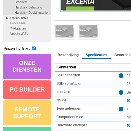
Brackets
Harddisk Behuizing
Harddisk Dockingstation
Optical drive
Processor
Tv-kaarten
Voeding/PSU
Prijzen Inc. Btw :
Beschrijving
Specificaties
Beoordeli
ONZE
Kenmerken
DIENSTEN
SSD capaciteit
96
SSD-vormfactor
25
PC BUILDER
Interface
Ser
NVMe
REMOTE
Type geheugen
T
SUPPORT
Component voor
No
Hardware encryptie