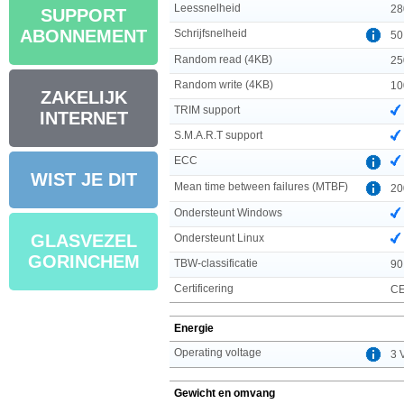
Leessnelheid
28
SUPPORT
ABONNEMENT
Schrijfsnelheid
50
Random read (4KB)
25
Random write (4KB)
10
ZAKELIJK
TRIM support
INTERNET
S.M.A.R.T support
ECC
WIST JE DIT
Mean time between failures (MTBF)
20
Ondersteunt Windows
GLASVEZEL
Ondersteunt Linux
GORINCHEM
TBW-classificatie
90
Certificering
CE
Energie
Operating voltage
3 
Gewicht en omvang