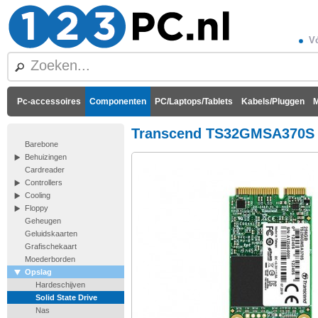
Vó
Pc-accessoires
Componenten
PC/Laptops/Tablets
Kabels/Pluggen
M
Transcend TS32GMSA370S 
Barebone
Behuizingen
Cardreader
Controllers
Cooling
Floppy
Geheugen
Geluidskaarten
Grafischekaart
Moederborden
Opslag
Hardeschijven
Solid State Drive
Nas