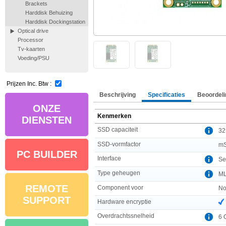
Brackets
Harddisk Behuizing
Harddisk Dockingstation
Optical drive
Processor
Tv-kaarten
Voeding/PSU
Prijzen Inc. Btw :
Beschrijving
Specificaties
Beoordeli
ONZE
Kenmerken
DIENSTEN
SSD capaciteit
32
SSD-vormfactor
m
PC BUILDER
Interface
Ser
Type geheugen
M
REMOTE
Component voor
No
SUPPORT
Hardware encryptie
Overdrachtssnelheid
6 