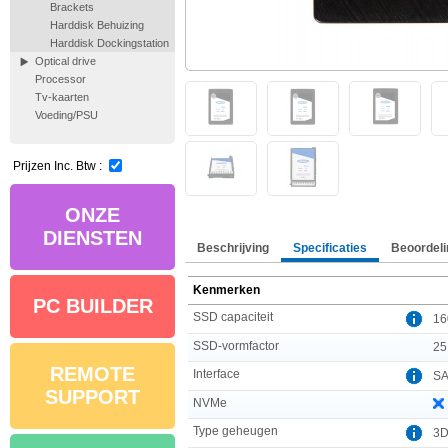
Brackets
Harddisk Behuizing
Harddisk Dockingstation
Optical drive
Processor
Tv-kaarten
Voeding/PSU
Prijzen Inc. Btw :
ONZE
DIENSTEN
Beschrijving
Specificaties
Beoordeli
Kenmerken
PC BUILDER
SSD capaciteit
16
SSD-vormfactor
25
REMOTE
Interface
S
SUPPORT
NVMe
Type geheugen
3D