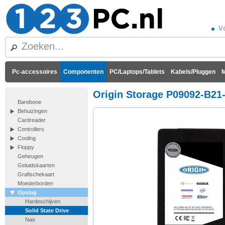
Vó
Pc-accessoires
Componenten
PC/Laptops/Tablets
Kabels/Pluggen
M
Origin Storage P09092-B21
Barebone
Behuizingen
Cardreader
Controllers
Cooling
Floppy
Geheugen
Geluidskaarten
Grafischekaart
Moederborden
Opslag
Hardeschijven
Solid State Drive
Nas