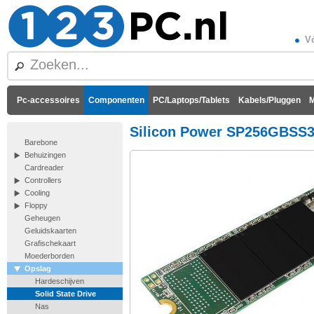
Vó
Pc-accessoires
Componenten
PC/Laptops/Tablets
Kabels/Pluggen
M
Silicon Power SP256GBSS
Barebone
Behuizingen
Cardreader
Controllers
Cooling
Floppy
Geheugen
Geluidskaarten
Grafischekaart
Moederborden
Opslag
Hardeschijven
Solid State Drive
Nas