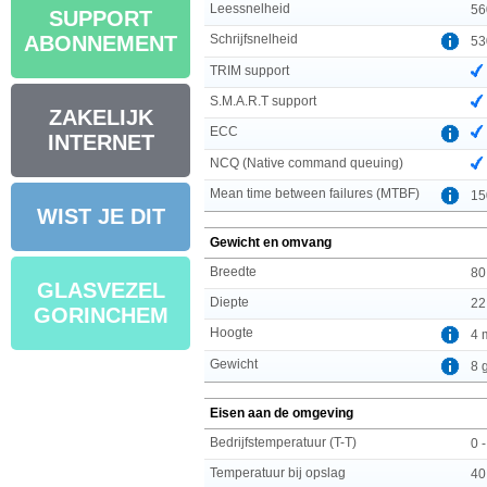
Leessnelheid
56
SUPPORT
Schrijfsnelheid
ABONNEMENT
53
TRIM support
S.M.A.R.T support
ZAKELIJK
ECC
INTERNET
NCQ (Native command queuing)
Mean time between failures (MTBF)
15
WIST JE DIT
Gewicht en omvang
Breedte
80
GLASVEZEL
Diepte
22
GORINCHEM
Hoogte
4 
Gewicht
8 
Eisen aan de omgeving
Bedrijfstemperatuur (T-T)
0 
Temperatuur bij opslag
40