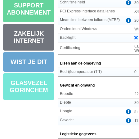
Schrijfsnelheid
30
SUPPORT
PCI Express interface data lanes
ABONNEMENT
X4
Mean time between failures (MTBF)
20
Ondersteunt Windows
Wi
ZAKELIJK
Backlight
INTERNET
CE
Certificering
WE
WIST JE DIT
Eisen aan de omgeving
Bedrijfstemperatuur (T-T)
0 
GLASVEZEL
Gewicht en omvang
GORINCHEM
Breedte
22
Diepte
80
Hoogte
5 
Gewicht
11
Logistieke gegevens