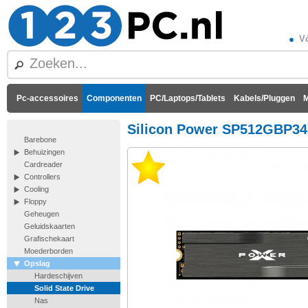
Vó
Pc-accessoires
Componenten
PC/Laptops/Tablets
Kabels/Pluggen
M
Silicon Power SP512GBP34
Barebone
Behuizingen
Cardreader
Controllers
Cooling
Floppy
Geheugen
Geluidskaarten
Grafischekaart
Moederborden
Opslag
Hardeschijven
Solid State Drive
Nas