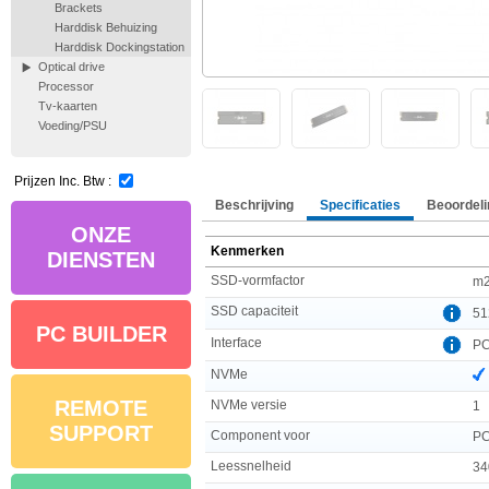
Brackets
Harddisk Behuizing
Harddisk Dockingstation
Optical drive
Processor
Tv-kaarten
Voeding/PSU
Prijzen Inc. Btw :
Beschrijving
Specificaties
Beoordeli
ONZE
Kenmerken
DIENSTEN
SSD-vormfactor
m
SSD capaciteit
51
PC BUILDER
Interface
PC
NVMe
REMOTE
NVMe versie
1
SUPPORT
Component voor
PC
Leessnelheid
34