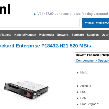
Vóór 17.00 uur besteld: dezelfde dag verstuurd
Winkel
Winkelwa
/Tablets
Kabels/Pluggen
Multimedia
Netwerk
Software
Supplies
Over
ackard Enterprise P18432-H21 520 MB/s
Componenten
>
Opslag
Merk:
Artikelnr:
SKU:
EAN:
Productgroep: