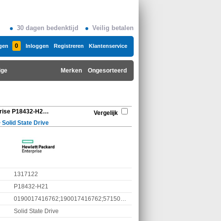
30 dagen bedenktijd
Veilig betalen
0
gen
Inloggen
Registreren
Klantenservice
ige
Merken
Ongesorteerd
Hewlett Packard Enterprise P18432-H21 520 MB/s
Vergelijk
>
Solid State Drive
1317122
P18432-H21
0190017416762;190017416762;5715063684023
Solid State Drive