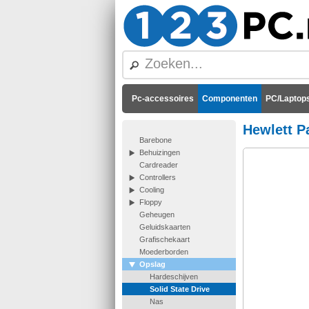
Pc-accessoires
Componenten
PC/Laptops
Hewlett P
Barebone
Behuizingen
Cardreader
Controllers
Cooling
Floppy
Geheugen
Geluidskaarten
Grafischekaart
Moederborden
Opslag
Hardeschijven
Solid State Drive
Nas