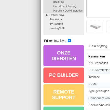
Brackets
Harddisk Behuizing
Harddisk Dockingstation
Optical drive
Processor
Tv-kaarten
Voeding/PSU
Prijzen Inc. Btw :
Beschrijving
ONZE
Kenmerken
DIENSTEN
SSD capaciteit
SSD-vormfactor
PC BUILDER
Interface
NVMe
REMOTE
Type geheugen
SUPPORT
Component voo
Doelwerkbelast