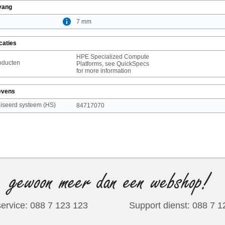
vang
7 mm
caties
HPE Specialized Compute
oducten
Platforms, see QuickSpecs
for more information
evens
seerd systeem (HS)
84717070
ervice: 088 7 123 123
Support dienst: 088 7 