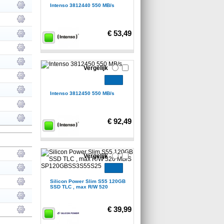
Intenso 3812440 550 MB/s
€ 53,49
Vergelijk
Intenso 3812450 550 MB/s
€ 92,49
Vergelijk
Silicon Power Slim S55 120GB
SSD TLC , max R/W 520
€ 39,99