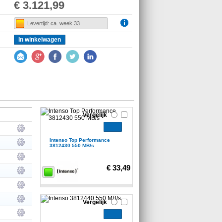
€ 3.121,99
Levertijd: ca. week 33
In winkelwagen
Vergelijk
Intenso Top Performance
3812430 550 MB/s
€ 33,49
Vergelijk