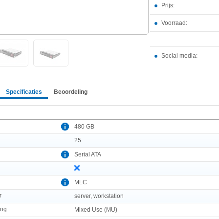
Prijs:
Voorraad:
Social media:
Specificaties
Beoordeling
480 GB
25
Serial ATA
MLC
r
server, workstation
ing
Mixed Use (MU)