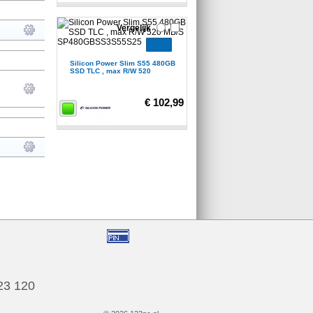
Vergelijk
Silicon Power Slim S55 480GB
SSD TLC , max R/W 520
€ 102,99
123 120