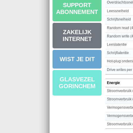
Overdrachtssne
SUPPORT
ABONNEMENT
Leessnelheid
Schrijfsnelheid
Random read (
ZAKELIJK
Random write (
INTERNET
Leeslatentie
Schrijflatentie
WIST JE DIT
Hot-plug onders
Drive writes pe
GLASVEZEL
Energie
GORINCHEM
Stroomverbruik 
Stroomverbruik (
Vermogensverbr
Vermogensverbr
Stroomverbruik (