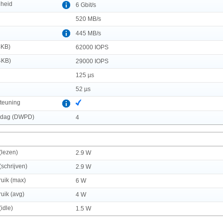
lheid
6 Gbit/s
520 MB/s
445 MB/s
4KB)
62000 IOPS
4KB)
29000 IOPS
125 µs
52 µs
teuning
r dag (DWPD)
4
(lezen)
2.9 W
schrijven)
2.9 W
uik (max)
6 W
uik (avg)
4 W
idle)
1.5 W