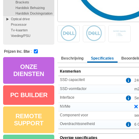
Brackets
Harddisk Behuizing
Harddisk Dockingstation
Optical drive
Processor
Tv-kaarten
Voeding/PSU
Prijzen Inc. Btw :
Beschrijving
Specificaties
Beoordeli
ONZE
Kenmerken
DIENSTEN
SSD capaciteit
24
SSD-vormfactor
m
PC BUILDER
Interface
Ser
NVMe
REMOTE
Component voor
se
SUPPORT
Overdrachtssnelheid
6 
Overige specificaties