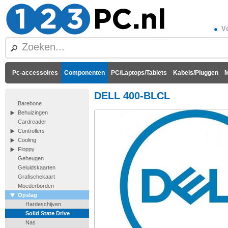
Vó
Pc-accessoires
Componenten
PC/Laptops/Tablets
Kabels/Pluggen
M
DELL 400-BLCL
Barebone
Behuizingen
Cardreader
Controllers
Cooling
Floppy
Geheugen
Geluidskaarten
Grafischekaart
Moederborden
Opslag
Hardeschijven
Solid State Drive
Nas