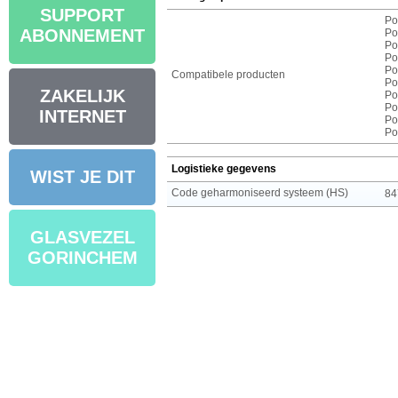
SUPPORT
Po
ABONNEMENT
Po
Po
Po
Po
Compatibele producten
Po
ZAKELIJK
Po
Po
INTERNET
Po
Po
Logistieke gegevens
WIST JE DIT
Code geharmoniseerd systeem (HS)
84
GLASVEZEL
GORINCHEM