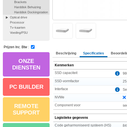
Brackets
Harddisk Behuizing
Harddisk Dockingstation
Optical drive
Processor
Tv-kaarten
Voeding/PSU
Prijzen Inc. Btw :
Beschrijving
Specificaties
Beoordeli
ONZE
Kenmerken
DIENSTEN
SSD capaciteit
98
SSD-vormfactor
25
PC BUILDER
Interface
Se
NVMe
REMOTE
Component voor
se
SUPPORT
Logistieke gegevens
Code geharmoniseerd systeem (HS)
84