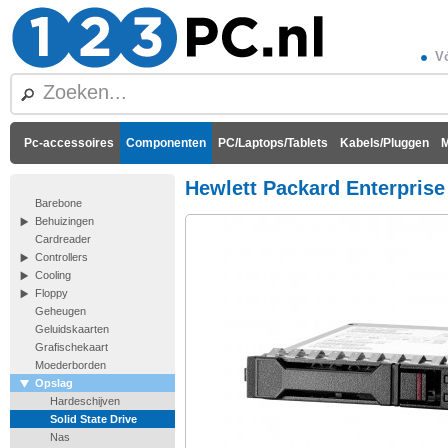
Vó
Pc-accessoires
Componenten
PC/Laptops/Tablets
Kabels/Pluggen
M
Hewlett Packard Enterpris
Barebone
Behuizingen
Cardreader
Controllers
Cooling
Floppy
Geheugen
Geluidskaarten
Grafischekaart
Moederborden
Opslag
Hardeschijven
Solid State Drive
Nas