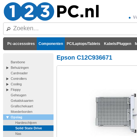
Vó
Pc-accessoires
Componenten
PC/Laptops/Tablets
Kabels/Pluggen
M
Epson C12C936671
Barebone
Behuizingen
Cardreader
Controllers
Cooling
Floppy
Geheugen
Geluidskaarten
Grafischekaart
Moederborden
Opslag
Hardeschijven
Solid State Drive
Nas