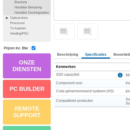
Brackets
Harddisk Behuizing
Harddisk Dockingstation
Optical drive
Processor
Tv-kaarten
Voeding/PSU
Prijzen Inc. Btw :
Beschrijving
Specificaties
Beoordeli
ONZE
Kenmerken
DIENSTEN
SSD capaciteit
96
Component voor
Pr
PC BUILDER
Code geharmoniseerd systeem (HS)
84
Su
Compatibele producten
Su
REMOTE
SUPPORT